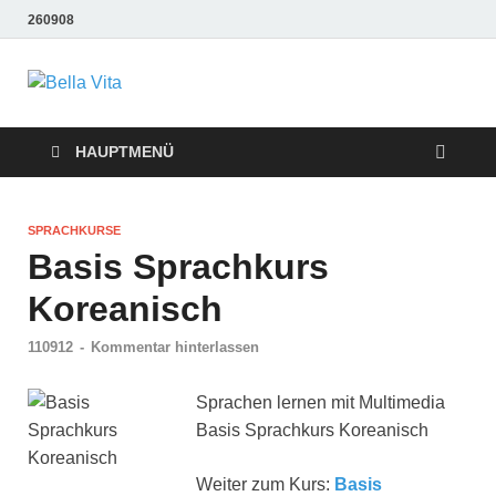
260908
Bella Vita
Wellness Sport und Erholung mit Bella Vita Fitness
Tipps
Wellness Fitness
HAUPTMENÜ
Tipps
SPRACHKURSE
Basis Sprachkurs
Koreanisch
110912
-
Kommentar hinterlassen
Sprachen lernen mit Multimedia
Basis Sprachkurs Koreanisch
Weiter zum Kurs:
Basis