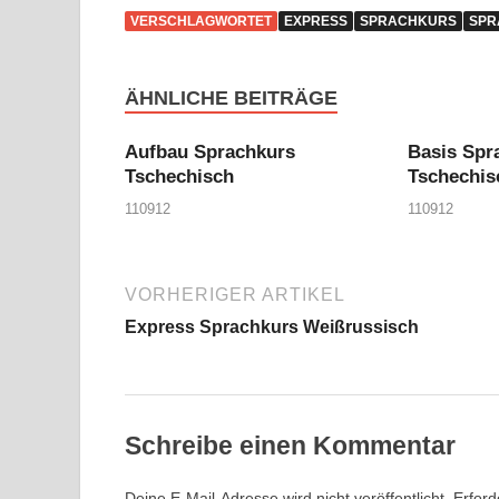
VERSCHLAGWORTET
EXPRESS
SPRACHKURS
SPR
ÄHNLICHE BEITRÄGE
Aufbau Sprachkurs
Basis Spr
Tschechisch
Tschechis
110912
110912
VORHERIGER ARTIKEL
Express Sprachkurs Weißrussisch
Schreibe einen Kommentar
Deine E-Mail-Adresse wird nicht veröffentlicht.
Erford