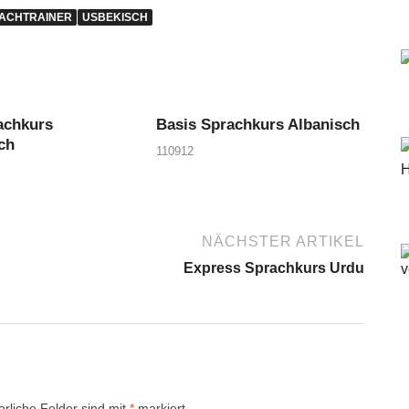
ACHTRAINER
USBEKISCH
achkurs
Basis Sprachkurs Albanisch
ch
110912
NÄCHSTER ARTIKEL
Express Sprachkurs Urdu
erliche Felder sind mit
*
markiert