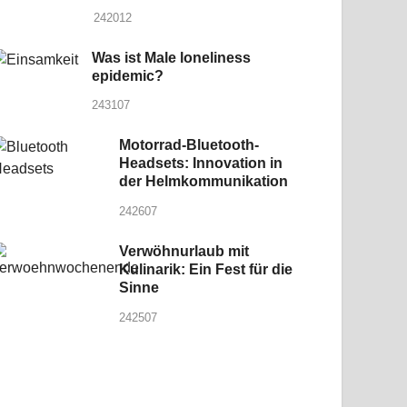
242012
Was ist Male loneliness
epidemic?
243107
Motorrad-Bluetooth-
Headsets: Innovation in
der Helmkommunikation
242607
Verwöhnurlaub mit
Kulinarik: Ein Fest für die
Sinne
242507