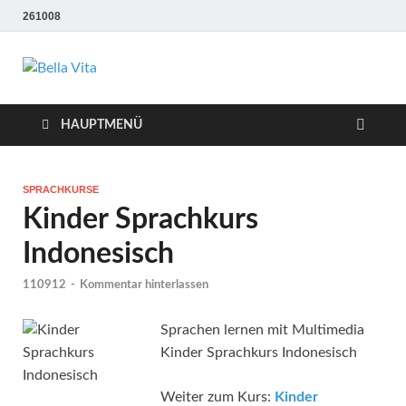
261008
Bella Vita
Wellness Sport und Erholung mit Bella Vita Fitness
Tipps
Wellness Fitness
HAUPTMENÜ
Tipps
SPRACHKURSE
Kinder Sprachkurs
Indonesisch
110912
-
Kommentar hinterlassen
Sprachen lernen mit Multimedia
Kinder Sprachkurs Indonesisch
Weiter zum Kurs:
Kinder