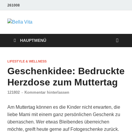
261008
Bella Vita
Wellness Sport und Erholung mit Bella Vita Fitness
Tipps
Wellness Fitness
HAUPTMENÜ
Tipps
LIFESTYLE & WELLNESS
Geschenkidee: Bedruckte
Herzdose zum Muttertag
121802
-
Kommentar hinterlassen
Am Muttertag können es die Kinder nicht erwarten, die
liebe Mami mit einem ganz persönlichen Geschenk zu
überraschen. Wer etwas Bleibendes überreichen
möchte, greift heute gerne auf Fotogeschenke zurück.