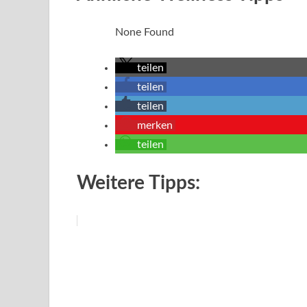
None Found
teilen
teilen
teilen
merken
teilen
Weitere Tipps: