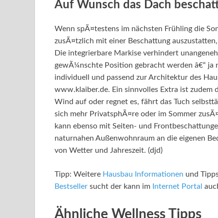
Auf Wunsch das Dach beschat
Wenn spÃ¤testens im nächsten Frühling die Sonn
zusÃ¤tzlich mit einer Beschattung auszustatten,
Die integrierbare Markise verhindert unangene
gewÃ¼nschte Position gebracht werden â€“ ja 
individuell und passend zur Architektur des Ha
www.klaiber.de. Ein sinnvolles Extra ist zudem
Wind auf oder regnet es, fährt das Tuch selbsttä
sich mehr PrivatsphÃ¤re oder im Sommer zusÃ
kann ebenso mit Seiten- und Frontbeschattungen
naturnahen Außenwohnraum an die eigenen Bed
von Wetter und Jahreszeit. (djd)
Tipp: Weitere
Hausbau Informationen
und Tipp
Bestseller
sucht der kann im
Internet Portal
auch
Ähnliche Wellness Tipps