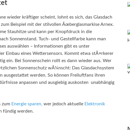
tet
e wieder kräftiger scheint, lohnt es sich, das Glasdach
 zum Beispiel mit der stilvollen Ãœberglasmarkise Arnex.
hme Stauhitze und kann per Knopfdruck in die
nach Sonnenstand. Tuch- und Gestellfarbe kann man
uses auswählen – Informationen gibt es unter
 der Einbau eines Wettersensors. Kommt etwa stÃ¤rkerer
tig ein. Bei Sonnenschein rollt es dann wieder aus. Wer
¤tzlichen Sonnenschutz wÃ¼nscht: Das Glasdachsystem
 ausgestattet werden. So können Freiluftfans ihren
ürfnisse anpassen und ausgiebig auskosten unabhängig
s zum
Energie sparen,
wer jedoch aktuelle
Elektronik
 fündig werden.