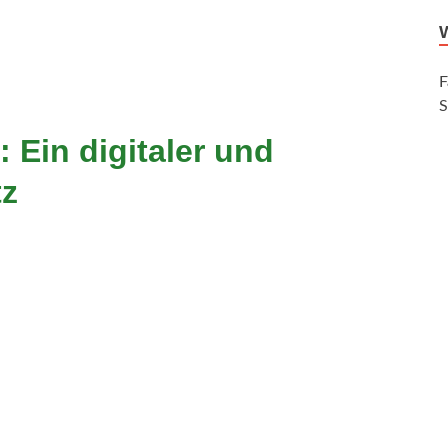
F
S
 Ein digitaler und
tz