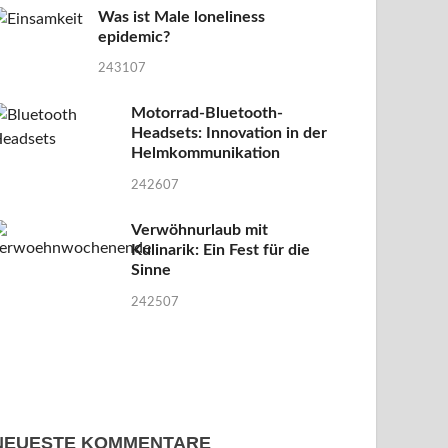
Was ist Male loneliness
epidemic?
243107
Motorrad-Bluetooth-
Headsets: Innovation in der
Helmkommunikation
242607
Verwöhnurlaub mit
Kulinarik: Ein Fest für die
Sinne
242507
NEUESTE KOMMENTARE