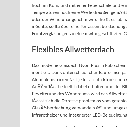
hoch im Kurs, und mit einer Feuerschale und ei
Temperaturen noch eine Weile draußen gemÃ¼tl
oder der Wind unangenehm wird, heißt es: ab na
möchte, sollte über eine Terrassenüberdachung 
Frontverglasungen zu einem windgeschützten Ga
Flexibles Allwetterdach
Das moderne Glasdach Nyon Plus in kubischem 
montiert. Dank unterschiedlicher Bauformen pa
Aluminiumsparren fast jeder architektonischen 
AuÃŸenflÃ¤che bleibt dabei erhalten und der Bli
Erweiterung des Wohnraums wird das Allwetter
lÃ¤sst sich die Terrasse problemlos vom geschl
GlasÃ¼berdachung verwandeln â€“ und umgekeh
Infrarotheizer und integrierter LED-Beleuchtung