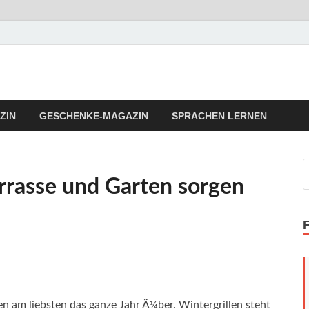
llness Fitness Tipps
Vita Fitness Tipps
ZIN
GESCHENKE-MAGAZIN
SPRACHEN LERNEN
rrasse und Garten sorgen
n am liebsten das ganze Jahr Ã¼ber. Wintergrillen steht