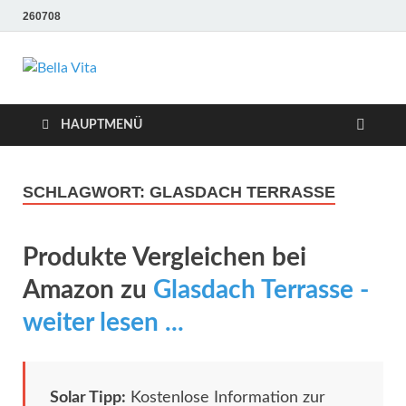
260708
Bella Vita
Wellness Sport und Erholung mit Bella Vita Fitness
Tipps
Wellness Fitness
HAUPTMENÜ
Tipps
SCHLAGWORT:
GLASDACH TERRASSE
Produkte Vergleichen bei
Amazon zu
Glasdach Terrasse -
weiter lesen ...
Solar Tipp:
Kostenlose Information zur