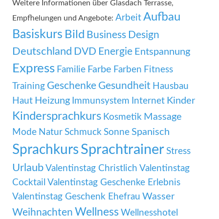
Weitere Informationen über Glasdach Terrasse,
Aufbau
Arbeit
Empfhelungen und Angebote:
Basiskurs
Bild
Business
Design
Deutschland
DVD
Energie
Entspannung
Express
Familie
Farbe
Farben
Fitness
Geschenke
Gesundheit
Training
Hausbau
Heizung
Kinder
Haut
Immunsystem
Internet
Kindersprachkurs
Massage
Kosmetik
Mode
Spanisch
Natur
Schmuck
Sonne
Sprachtrainer
Sprachkurs
Stress
Urlaub
Valentinstag Christlich
Valentinstag
Cocktail
Valentinstag Geschenke Erlebnis
Wasser
Valentinstag Geschenk Ehefrau
Wellness
Weihnachten
Wellnesshotel