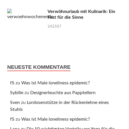
Verwöhnurlaub mit Kulinarik: Ein
Fest für die Sinne
242507
NEUESTE KOMMENTARE
fS
zu
Was ist Male loneliness epidemic?
Sybille
zu
Designerleuchte aus Papptellern
Sven
zu
Lordosenstütze in der Rückenlehne eines
Stuhls
fS
zu
Was ist Male loneliness epidemic?
Lana
zu
Die 10 wichtigsten Vorteile von Yoga für die