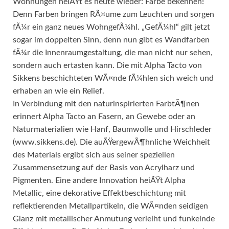
Wohnungen heiÃŸt es heute wieder: Farbe bekennen!
Denn Farben bringen RÃ¤ume zum Leuchten und sorgen
fÃ¼r ein ganz neues WohngefÃ¼hl. „GefÃ¼hl“ gilt jetzt
sogar im doppelten Sinn, denn nun gibt es Wandfarben
fÃ¼r die Innenraumgestaltung, die man nicht nur sehen,
sondern auch ertasten kann. Die mit Alpha Tacto von
Sikkens beschichteten WÃ¤nde fÃ¼hlen sich weich und
erhaben an wie ein Relief.
In Verbindung mit den naturinspirierten FarbtÃ¶nen
erinnert Alpha Tacto an Fasern, an Gewebe oder an
Naturmaterialien wie Hanf, Baumwolle und Hirschleder
(www.sikkens.de). Die auÃŸergewÃ¶hnliche Weichheit
des Materials ergibt sich aus seiner speziellen
Zusammensetzung auf der Basis von Acrylharz und
Pigmenten. Eine andere Innovation heiÃŸt Alpha
Metallic, eine dekorative Effektbeschichtung mit
reflektierenden Metallpartikeln, die WÃ¤nden seidigen
Glanz mit metallischer Anmutung verleiht und funkelnde