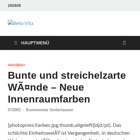
260808
Bella Vita
Wellness Sport und Erholung mit Bella Vita Fitness
Tipps
Wellness Fitness
HAUPTMENÜ
Tipps
HAUSBAU
Bunte und streichelzarte
WÃ¤nde – Neue
Innenraumfarben
072001
-
Kommentar hinterlassen
[photopress:Farben.jpg,thumb,alignleft](djd/pt). Das
schlichte EinheitsweiÃŸ ist Vergangenheit, in deutschen