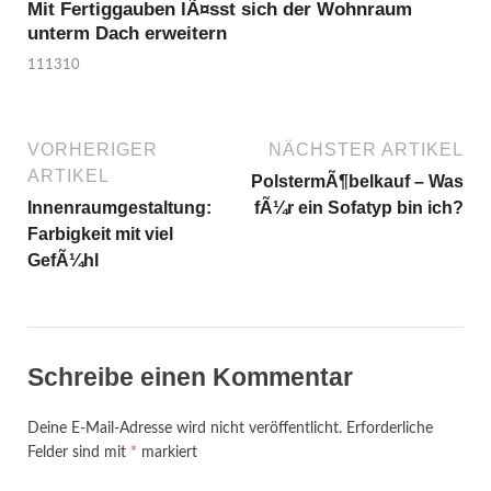
Mit Fertiggauben lÃ¤sst sich der Wohnraum
unterm Dach erweitern
111310
VORHERIGER
NÄCHSTER ARTIKEL
ARTIKEL
PolstermÃ¶belkauf – Was
Innenraumgestaltung:
fÃ¼r ein Sofatyp bin ich?
Farbigkeit mit viel
GefÃ¼hl
Schreibe einen Kommentar
Deine E-Mail-Adresse wird nicht veröffentlicht.
Erforderliche
Felder sind mit
*
markiert