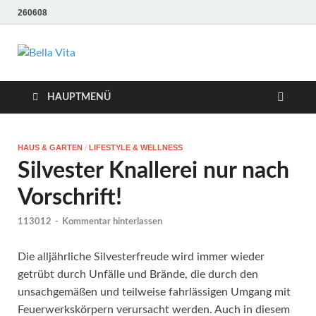
260608
Bella Vita
Wellness Sport und Erholung mit Bella Vita Fitness
Tipps
Wellness Fitness
HAUPTMENÜ
Tipps
HAUS & GARTEN
/
LIFESTYLE & WELLNESS
Silvester Knallerei nur nach
Vorschrift!
113012
-
Kommentar hinterlassen
Die alljährliche Silvesterfreude wird immer wieder
getrübt durch Unfälle und Brände, die durch den
unsachgemäßen und teilweise fahrlässigen Umgang mit
Feuerwerkskörpern verursacht werden. Auch in diesem