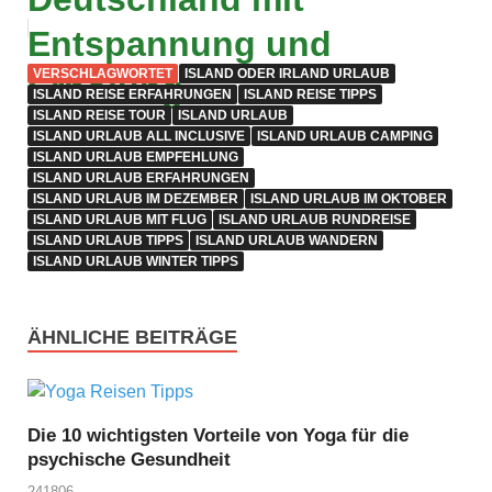
Entspannung und
VERSCHLAGWORTET
ISLAND ODER IRLAND URLAUB
Erholung
ISLAND REISE ERFAHRUNGEN
ISLAND REISE TIPPS
ISLAND REISE TOUR
ISLAND URLAUB
ISLAND URLAUB ALL INCLUSIVE
ISLAND URLAUB CAMPING
ISLAND URLAUB EMPFEHLUNG
ISLAND URLAUB ERFAHRUNGEN
ISLAND URLAUB IM DEZEMBER
ISLAND URLAUB IM OKTOBER
ISLAND URLAUB MIT FLUG
ISLAND URLAUB RUNDREISE
ISLAND URLAUB TIPPS
ISLAND URLAUB WANDERN
ISLAND URLAUB WINTER TIPPS
ÄHNLICHE BEITRÄGE
Die 10 wichtigsten Vorteile von Yoga für die
psychische Gesundheit
241806