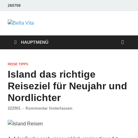
260708
Bella Vita
Wellness Sport und Erholung mit Bella Vita Fitness
Tipps
Wellness Fitness
HAUPTMENÜ
Tipps
REISE TIPPS
Island das richtige
Reiseziel für Neujahr und
Nordlichter
222901
-
Kommentar hinterlassen