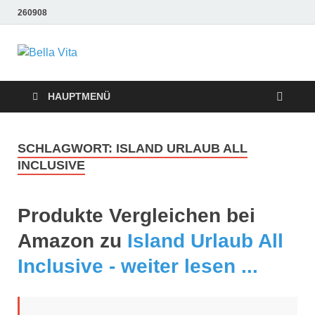
260908
Bella Vita
Wellness Sport und Erholung mit Bella Vita Fitness
Tipps
Wellness Fitness
HAUPTMENÜ
Tipps
SCHLAGWORT:
ISLAND URLAUB ALL
INCLUSIVE
Produkte Vergleichen bei
Amazon zu
Island Urlaub All
Inclusive - weiter lesen ...