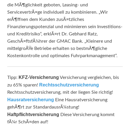
die MÃ¶glichkeit geboten, Leasing- und
ServicevertrÃ¤ge individuell zu kombinieren. „Wir
erÃ¶ffnen dem Kunden zusÃ¤tzliches
Finanzierungspotenzial und minimieren sein Investitions-
und Kreditrisiko“, erklÃ¤rt Dr. Gebhard Ratz,
GeschÃ¤ftsfÃ¼hrer der GMAC Bank. „Kleinere und
mittelgroÃŸe Betriebe erhalten so bestmÃ¶gliche
Kostenkontrolle und optimales Fuhrparkmanagement“.
KFZ-Versicherung
Tipp:
Versicherung vergleichen, bis
Rechtsschutzversicherung
zu 65% sparen!
Rechtsschutzversicherung, mit der liegen Sie richtig!
Hausratversicherung
Eine Hausratversicherung
gehÃ¶rt zur StandardausrÃ¼stung!
Haftpflichtversicherung
Diese Versicherung kommt
fÃ¼r SchÃ¤den auf!