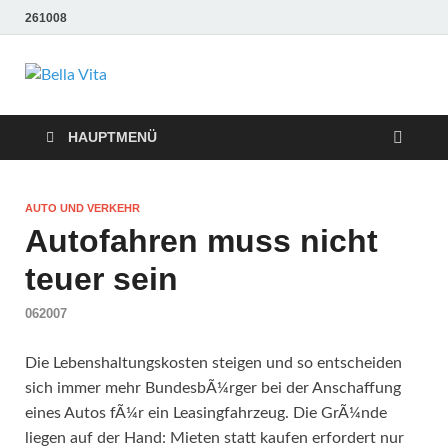
261008
Bella Vita
Wellness Sport und Erholung mit Bella Vita Fitness
Tipps
Wellness Fitness
HAUPTMENÜ
Tipps
AUTO UND VERKEHR
Autofahren muss nicht
teuer sein
062007
Die Lebenshaltungskosten steigen und so entscheiden
sich immer mehr BundesbÃ¼rger bei der Anschaffung
eines Autos fÃ¼r ein Leasingfahrzeug. Die GrÃ¼nde
liegen auf der Hand: Mieten statt kaufen erfordert nur