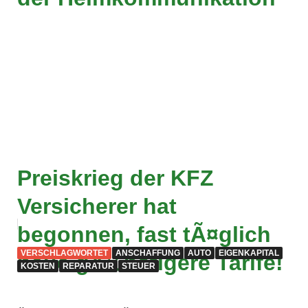
Preiskrieg der KFZ
Versicherer hat
begonnen, fast tÃ¤glich
VERSCHLAGWORTET
ANSCHAFFUNG
AUTO
EIGENKAPITAL
neue gÃ¼nstigere Tarife!
KOSTEN
REPARATUR
STEUER