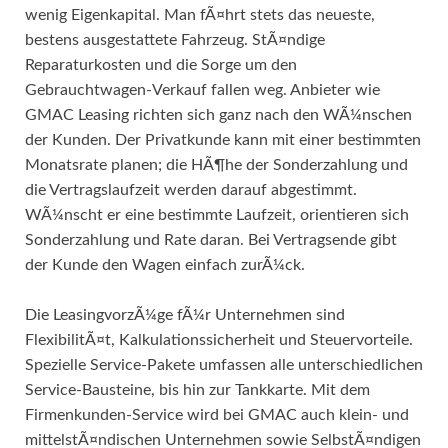
wenig Eigenkapital. Man fÃ¤hrt stets das neueste,
bestens ausgestattete Fahrzeug. StÃ¤ndige
Reparaturkosten und die Sorge um den
Gebrauchtwagen-Verkauf fallen weg. Anbieter wie
GMAC Leasing richten sich ganz nach den WÃ¼nschen
der Kunden. Der Privatkunde kann mit einer bestimmten
Monatsrate planen; die HÃ¶he der Sonderzahlung und
die Vertragslaufzeit werden darauf abgestimmt.
WÃ¼nscht er eine bestimmte Laufzeit, orientieren sich
Sonderzahlung und Rate daran. Bei Vertragsende gibt
der Kunde den Wagen einfach zurÃ¼ck.
Die LeasingvorzÃ¼ge fÃ¼r Unternehmen sind
FlexibilitÃ¤t, Kalkulationssicherheit und Steuervorteile.
Spezielle Service-Pakete umfassen alle unterschiedlichen
Service-Bausteine, bis hin zur Tankkarte. Mit dem
Firmenkunden-Service wird bei GMAC auch klein- und
mittelstÃ¤ndischen Unternehmen sowie SelbstÃ¤ndigen