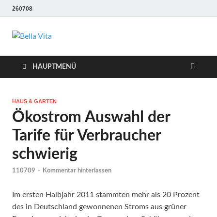
260708
Bella Vita
Wellness Sport und Erholung mit Bella Vita Fitness
Tipps
Wellness Fitness
HAUPTMENÜ
Tipps
HAUS & GARTEN
Ökostrom Auswahl der
Tarife für Verbraucher
schwierig
110709
-
Kommentar hinterlassen
Im ersten Halbjahr 2011 stammten mehr als 20 Prozent
des in Deutschland gewonnenen Stroms aus grüner