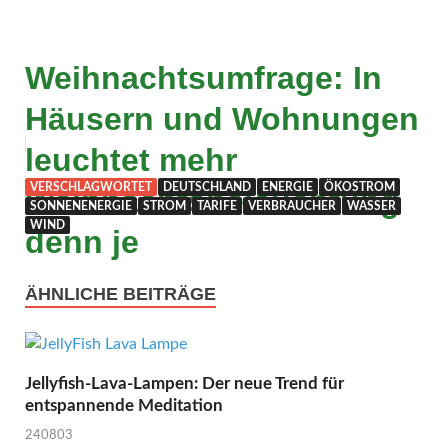
Weihnachtsumfrage: In
Häusern und Wohnungen
leuchtet mehr
VERSCHLAGWORTET
DEUTSCHLAND
ENERGIE
ÖKOSTROM
Weihnachtsbeleuchtung
SONNENENERGIE
STROM
TARIFE
VERBRAUCHER
WASSER
WIND
denn je
ÄHNLICHE BEITRÄGE
Jellyfish-Lava-Lampen: Der neue Trend für
entspannende Meditation
240803