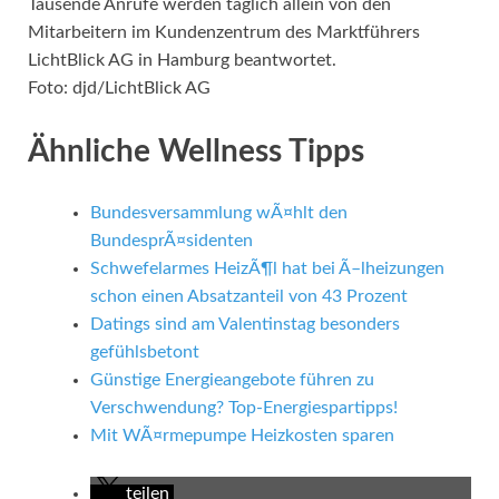
Tausende Anrufe werden täglich allein von den
Mitarbeitern im Kundenzentrum des Marktführers
LichtBlick AG in Hamburg beantwortet.
Foto: djd/LichtBlick AG
Ähnliche Wellness Tipps
Bundesversammlung wÃ¤hlt den
BundesprÃ¤sidenten
Schwefelarmes HeizÃ¶l hat bei Ã–lheizungen
schon einen Absatzanteil von 43 Prozent
Datings sind am Valentinstag besonders
gefühlsbetont
Günstige Energieangebote führen zu
Verschwendung? Top-Energiespartipps!
Mit WÃ¤rmepumpe Heizkosten sparen
teilen