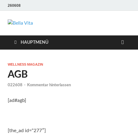
260608
Bella Vita
Wellness Sport und Erholung mit Bella Vita Fitness
Tipps
Wellness Fitness
HAUPTMENÜ
Tipps
WELLNESS MAGAZIN
AGB
022608
-
Kommentar hinterlassen
[ad#agb]
[the_ad id=“277″]