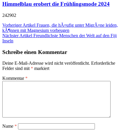
Himmelblau erobert die Frühlingsmode 2024
242902
Beitragsnavigation
Vorheriger Artikel
Frauen, die hÃ¤ufig unter MigrÃ¤ne leiden,
kÃ¶nnen mit Magnesium vorbeugen
Nächster Artikel
Freundlichste Menschen der Welt auf den Fiji
Inseln
Schreibe einen Kommentar
Deine E-Mail-Adresse wird nicht veröffentlicht.
Erforderliche
Felder sind mit
*
markiert
Kommentar
*
Name
*