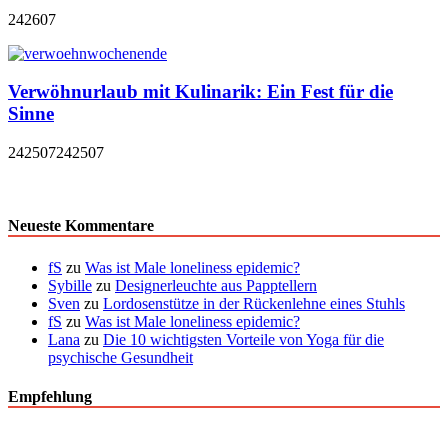
242607
Verwöhnurlaub mit Kulinarik: Ein Fest für die
Sinne
242507
242507
Neueste Kommentare
fS
zu
Was ist Male loneliness epidemic?
Sybille
zu
Designerleuchte aus Papptellern
Sven
zu
Lordosenstütze in der Rückenlehne eines Stuhls
fS
zu
Was ist Male loneliness epidemic?
Lana
zu
Die 10 wichtigsten Vorteile von Yoga für die
psychische Gesundheit
Empfehlung