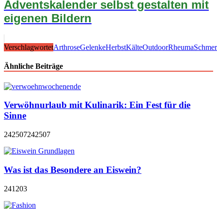
Adventskalender selbst gestalten mit
eigenen Bildern
Verschlagwortet
Arthrose
Gelenke
Herbst
Kälte
Outdoor
Rheuma
Schmer
Ähnliche Beiträge
Verwöhnurlaub mit Kulinarik: Ein Fest für die
Sinne
242507
242507
Was ist das Besondere an Eiswein?
241203