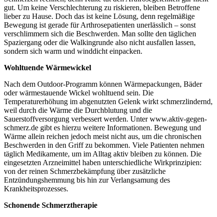
gut. Um keine Verschlechterung zu riskieren, bleiben Betroffene
lieber zu Hause. Doch das ist keine Lösung, denn regelmäßige
Bewegung ist gerade für Arthrosepatienten unerlässlich – sonst
verschlimmern sich die Beschwerden. Man sollte den täglichen
Spaziergang oder die Walkingrunde also nicht ausfallen lassen,
sondern sich warm und winddicht einpacken.
Wohltuende Wärmewickel
Nach dem Outdoor-Programm können Wärmepackungen, Bäder
oder wärmestauende Wickel wohltuend sein. Die
Temperaturerhöhung im abgenutzten Gelenk wirkt schmerzlindernd,
weil durch die Wärme die Durchblutung und die
Sauerstoffversorgung verbessert werden. Unter www.aktiv-gegen-
schmerz.de gibt es hierzu weitere Informationen. Bewegung und
Wärme allein reichen jedoch meist nicht aus, um die chronischen
Beschwerden in den Griff zu bekommen. Viele Patienten nehmen
täglich Medikamente, um im Alltag aktiv bleiben zu können. Die
eingesetzten Arzneimittel haben unterschiedliche Wirkprinzipien:
von der reinen Schmerzbekämpfung über zusätzliche
Entzündungshemmung bis hin zur Verlangsamung des
Krankheitsprozesses.
Schonende Schmerztherapie