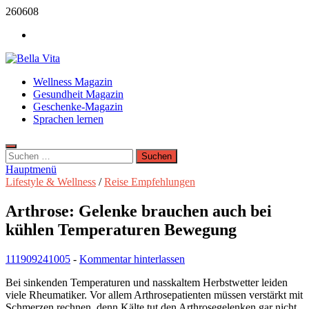
Zum
260608
Inhalt
Werbung
springen
Bella Vita Wellness Fitness Tipps
Wellness Magazin
Wellness Sport und Erholung mit Bella Vita Fitness Tipps
Gesundheit Magazin
Geschenke-Magazin
Sprachen lernen
Suchen
nach:
Hauptmenü
Lifestyle & Wellness
/
Reise Empfehlungen
Arthrose: Gelenke brauchen auch bei
kühlen Temperaturen Bewegung
111909
241005
-
Kommentar hinterlassen
Bei sinkenden Temperaturen und nasskaltem Herbstwetter leiden
viele Rheumatiker. Vor allem Arthrosepatienten müssen verstärkt mit
Schmerzen rechnen, denn Kälte tut den Arthrosegelenken gar nicht