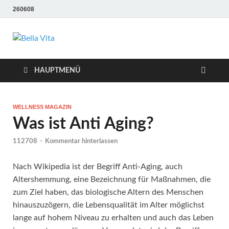
260608
Bella Vita
Wellness Sport und Erholung mit Bella Vita Fitness
Tipps
Wellness Fitness
HAUPTMENÜ
Tipps
WELLNESS MAGAZIN
Was ist Anti Aging?
112708
-
Kommentar hinterlassen
Nach Wikipedia ist der Begriff Anti-Aging, auch
Altershemmung, eine Bezeichnung für Maßnahmen, die
zum Ziel haben, das biologische Altern des Menschen
hinauszuzögern, die Lebensqualität im Alter möglichst
lange auf hohem Niveau zu erhalten und auch das Leben