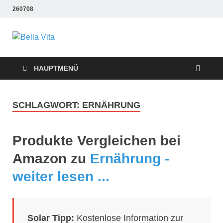
260708
Bella Vita
Wellness Sport und Erholung mit Bella Vita Fitness
Tipps
Wellness Fitness
HAUPTMENÜ
Tipps
SCHLAGWORT:
ERNÄHRUNG
Produkte Vergleichen bei
Amazon zu
Ernährung -
weiter lesen ...
Solar Tipp:
Kostenlose Information zur