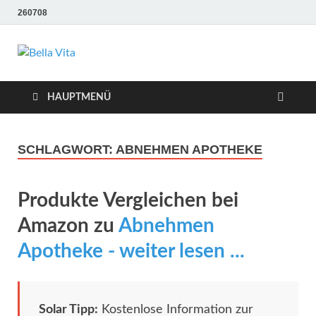
260708
Bella Vita
Wellness Sport und Erholung mit Bella Vita Fitness
Tipps
Wellness Fitness
HAUPTMENÜ
Tipps
SCHLAGWORT:
ABNEHMEN APOTHEKE
Produkte Vergleichen bei
Amazon zu
Abnehmen
Apotheke - weiter lesen ...
Solar Tipp:
Kostenlose Information zur