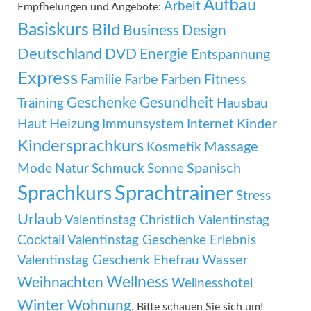
Aufbau
Arbeit
Empfhelungen und Angebote:
Basiskurs
Bild
Business
Design
Deutschland
DVD
Energie
Entspannung
Express
Familie
Farbe
Farben
Fitness
Geschenke
Gesundheit
Training
Hausbau
Heizung
Kinder
Haut
Immunsystem
Internet
Kindersprachkurs
Massage
Kosmetik
Mode
Spanisch
Natur
Schmuck
Sonne
Sprachtrainer
Sprachkurs
Stress
Urlaub
Valentinstag Christlich
Valentinstag
Cocktail
Valentinstag Geschenke Erlebnis
Wasser
Valentinstag Geschenk Ehefrau
Wellness
Weihnachten
Wellnesshotel
Winter
Wohnung
. Bitte schauen Sie sich um!