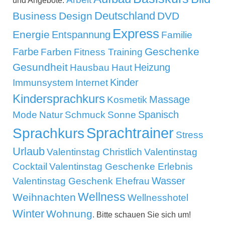
und Angebote:
Deutschland
Business
Design
DVD
Express
Energie
Entspannung
Familie
Geschenke
Farbe
Farben
Fitness Training
Gesundheit
Heizung
Hausbau
Haut
Kinder
Immunsystem
Internet
Kindersprachkurs
Massage
Kosmetik
Mode
Spanisch
Natur
Schmuck
Sonne
Sprachtrainer
Sprachkurs
Stress
Urlaub
Valentinstag Christlich
Valentinstag
Cocktail
Valentinstag Geschenke Erlebnis
Wasser
Valentinstag Geschenk Ehefrau
Wellness
Weihnachten
Wellnesshotel
Winter
Wohnung
. Bitte schauen Sie sich um!