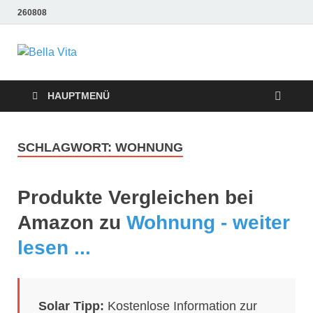
260808
Bella Vita
Wellness Sport und Erholung mit Bella Vita Fitness
Tipps
Wellness Fitness
HAUPTMENÜ
Tipps
SCHLAGWORT:
WOHNUNG
Produkte Vergleichen bei
Amazon zu
Wohnung - weiter
lesen ...
Solar Tipp:
Kostenlose Information zur