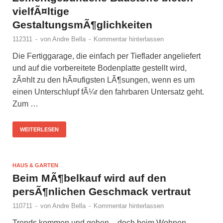
vielfÃ¤ltige
GestaltungsmÃ¶glichkeiten
112311
-
von
Andre Bella
-
Kommentar hinterlassen
Die Fertiggarage, die einfach per Tieflader angeliefert
und auf die vorbereitete Bodenplatte gestellt wird,
zÃ¤hlt zu den hÃ¤ufigsten LÃ¶sungen, wenn es um
einen Unterschlupf fÃ¼r den fahrbaren Untersatz geht.
Zum …
WEITERLESEN
HAUS & GARTEN
Beim MÃ¶belkauf wird auf den
persÃ¶nlichen Geschmack vertraut
110711
-
von
Andre Bella
-
Kommentar hinterlassen
Trends kommen und gehen – doch beim Wohnen