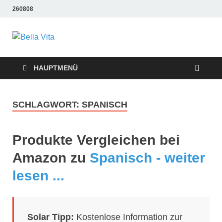
260808
Bella Vita
Wellness Sport und Erholung mit Bella Vita Fitness
Tipps
Wellness Fitness
HAUPTMENÜ
Tipps
SCHLAGWORT:
SPANISCH
Produkte Vergleichen bei
Amazon zu
Spanisch - weiter
lesen ...
Solar Tipp:
Kostenlose Information zur