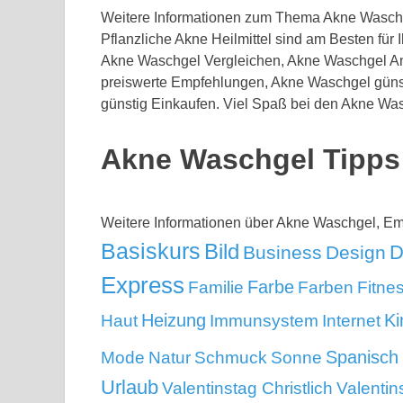
Weitere Informationen zum Thema Akne Waschg
Pflanzliche Akne Heilmittel sind am Besten für
Akne Waschgel Vergleichen, Akne Waschgel A
preiswerte Empfehlungen, Akne Waschgel güns
günstig Einkaufen. Viel Spaß bei den Akne Was
Akne Waschgel Tipps
Weitere Informationen über Akne Waschgel, E
Basiskurs
Bild
D
Business
Design
Express
Familie
Farbe
Farben
Fitne
Ki
Heizung
Haut
Immunsystem
Internet
Mode
Spanisch
Natur
Schmuck
Sonne
Urlaub
Valentinstag Christlich
Valentin