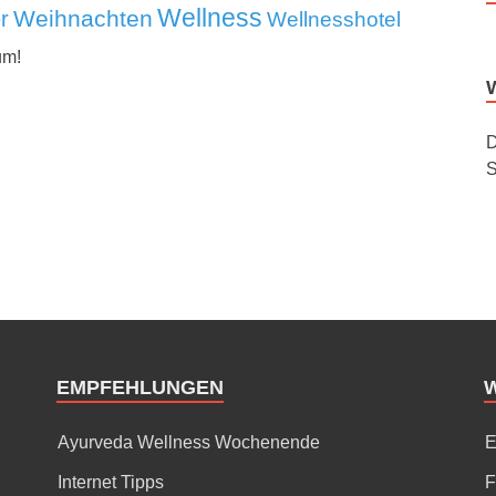
Wellness
Weihnachten
r
Wellnesshotel
um!
D
S
EMPFEHLUNGEN
Ayurveda Wellness Wochenende
E
Internet Tipps
F