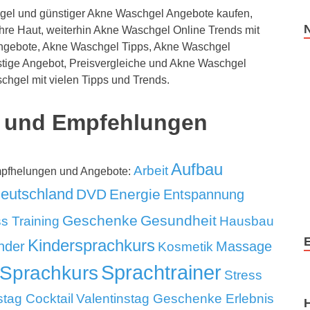
el und günstiger Akne Waschgel Angebote kaufen,
 Ihre Haut, weiterhin Akne Waschgel Online Trends mit
ngebote, Akne Waschgel Tipps, Akne Waschgel
tige Angebot, Preisvergleiche und Akne Waschgel
chgel mit vielen Tipps und Trends.
 und Empfehlungen
Aufbau
Arbeit
mpfhelungen und Angebote:
eutschland
DVD
Energie
Entspannung
Geschenke
Gesundheit
ss Training
Hausbau
Kindersprachkurs
nder
Massage
Kosmetik
Sprachtrainer
Sprachkurs
Stress
stag Cocktail
Valentinstag Geschenke Erlebnis