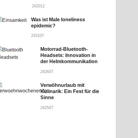
242012
Was ist Male loneliness
epidemic?
243107
Motorrad-Bluetooth-
Headsets: Innovation in
der Helmkommunikation
242607
Verwöhnurlaub mit
Kulinarik: Ein Fest für die
Sinne
242507