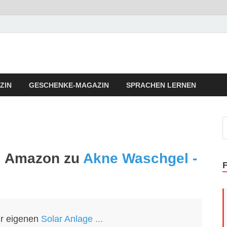
llness Fitness Tipps
a Vita Fitness Tipps
ZIN
GESCHENKE-MAGAZIN
SPRACHEN LERNEN
ei Amazon zu
Akne Waschgel -
ur eigenen
Solar Anlage ...