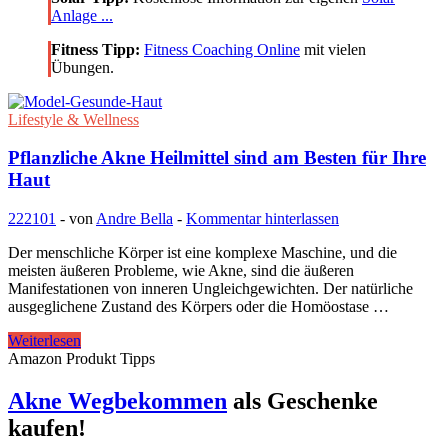
Anlage ...
Fitness Tipp:
Fitness Coaching Online
mit vielen
Übungen.
Lifestyle & Wellness
Pflanzliche Akne Heilmittel sind am Besten für Ihre
Haut
222101
-
von
Andre Bella
-
Kommentar hinterlassen
Der menschliche Körper ist eine komplexe Maschine, und die
meisten äußeren Probleme, wie Akne, sind die äußeren
Manifestationen von inneren Ungleichgewichten. Der natürliche
ausgeglichene Zustand des Körpers oder die Homöostase …
Pflanzliche
Weiterlesen
Akne
Amazon Produkt Tipps
Heilmittel
sind
Akne Wegbekommen
als Geschenke
am
kaufen!
Besten
für