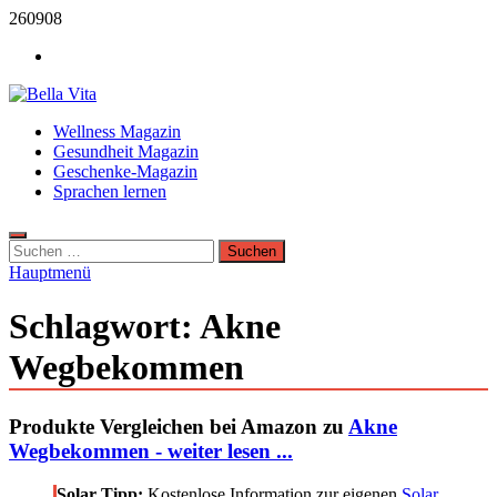
Zum
260908
Inhalt
Werbung
springen
Bella Vita Wellness Fitness Tipps
Wellness Magazin
Wellness Sport und Erholung mit Bella Vita Fitness Tipps
Gesundheit Magazin
Geschenke-Magazin
Sprachen lernen
Suchen
nach:
Hauptmenü
Schlagwort:
Akne
Wegbekommen
Produkte Vergleichen bei Amazon zu
Akne
Wegbekommen - weiter lesen ...
Solar Tipp:
Kostenlose Information zur eigenen
Solar