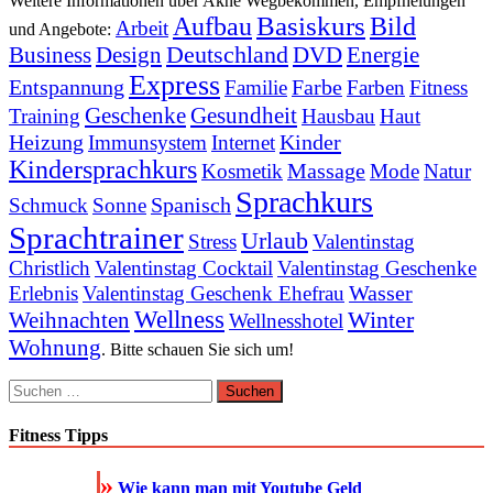
Weitere Informationen über Akne Wegbekommen, Empfhelungen
Basiskurs
Aufbau
Bild
Arbeit
und Angebote:
Business
Deutschland
DVD
Energie
Design
Express
Entspannung
Farbe
Familie
Farben
Fitness
Geschenke
Gesundheit
Training
Hausbau
Haut
Heizung
Kinder
Immunsystem
Internet
Kindersprachkurs
Massage
Kosmetik
Mode
Natur
Sprachkurs
Spanisch
Schmuck
Sonne
Sprachtrainer
Urlaub
Stress
Valentinstag
Christlich
Valentinstag Cocktail
Valentinstag Geschenke
Wasser
Erlebnis
Valentinstag Geschenk Ehefrau
Wellness
Winter
Weihnachten
Wellnesshotel
Wohnung
. Bitte schauen Sie sich um!
Suchen
nach:
Fitness Tipps
»
Wie kann man mit Youtube Geld