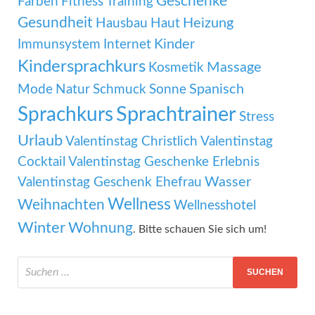
Geschenke
Farben
Fitness Training
Gesundheit
Heizung
Hausbau
Haut
Kinder
Immunsystem
Internet
Kindersprachkurs
Massage
Kosmetik
Mode
Spanisch
Natur
Schmuck
Sonne
Sprachtrainer
Sprachkurs
Stress
Urlaub
Valentinstag Christlich
Valentinstag
Cocktail
Valentinstag Geschenke Erlebnis
Wasser
Valentinstag Geschenk Ehefrau
Wellness
Weihnachten
Wellnesshotel
Winter
Wohnung
. Bitte schauen Sie sich um!