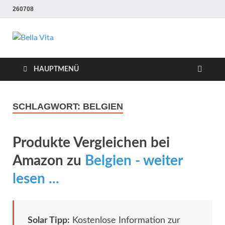
260708
Bella Vita
Wellness Sport und Erholung mit Bella Vita Fitness
Tipps
Wellness Fitness
HAUPTMENÜ
Tipps
SCHLAGWORT:
BELGIEN
Produkte Vergleichen bei
Amazon zu
Belgien - weiter
lesen ...
Solar Tipp:
Kostenlose Information zur