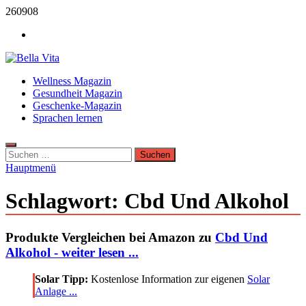
Zum
260908
Inhalt
Werbung
springen
Bella Vita Wellness Fitness Tipps
Wellness Magazin
Wellness Sport und Erholung mit Bella Vita Fitness Tipps
Gesundheit Magazin
Geschenke-Magazin
Sprachen lernen
Suchen
nach:
Hauptmenü
Schlagwort:
Cbd Und Alkohol
Produkte Vergleichen bei Amazon zu
Cbd Und
Alkohol - weiter lesen ...
Solar Tipp:
Kostenlose Information zur eigenen
Solar
Anlage ...