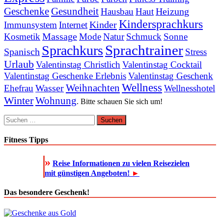
Geschenke
Gesundheit
Heizung
Hausbau
Haut
Kindersprachkurs
Kinder
Immunsystem
Internet
Massage
Kosmetik
Mode
Natur
Schmuck
Sonne
Sprachtrainer
Sprachkurs
Spanisch
Stress
Urlaub
Valentinstag Christlich
Valentinstag Cocktail
Valentinstag Geschenke Erlebnis
Valentinstag Geschenk
Wellness
Weihnachten
Wasser
Ehefrau
Wellnesshotel
Winter
Wohnung
. Bitte schauen Sie sich um!
Suchen
nach:
Fitness Tipps
»
Reise Informationen zu vielen Reisezielen
mit günstigen Angeboten!
►
Das besondere Geschenk!