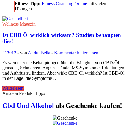
Fitness Tipp:
Fitness Coaching Online
mit vielen
Übungen.
Wellness Magazin
Ist CBD Öl wirklich wirksam? Studien behaupten
dies!
213012
-
von
Andre Bella
-
Kommentar hinterlassen
Es werden viele Behauptungen über die Fähigkeit von CBD-Öl
gemacht, Schmerzen, Angstzustände, MS-Symptome, Erkältungen
und Arthritis zu lindern. Aber wirkt CBD Öl wirklich? Ist CBD-Öl
in der Lage, die Symptome …
Ist
Weiterlesen
CBD
Amazon Produkt Tipps
Öl
wirklich
Cbd Und Alkohol
als Geschenke kaufen!
wirksam?
Studien
behaupten
dies!