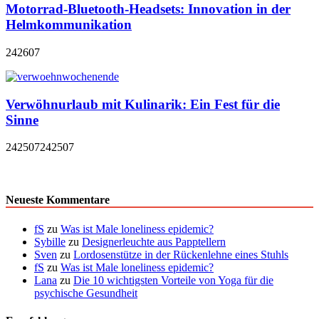
Motorrad-Bluetooth-Headsets: Innovation in der
Helmkommunikation
242607
Verwöhnurlaub mit Kulinarik: Ein Fest für die
Sinne
242507
242507
Neueste Kommentare
fS
zu
Was ist Male loneliness epidemic?
Sybille
zu
Designerleuchte aus Papptellern
Sven
zu
Lordosenstütze in der Rückenlehne eines Stuhls
fS
zu
Was ist Male loneliness epidemic?
Lana
zu
Die 10 wichtigsten Vorteile von Yoga für die
psychische Gesundheit