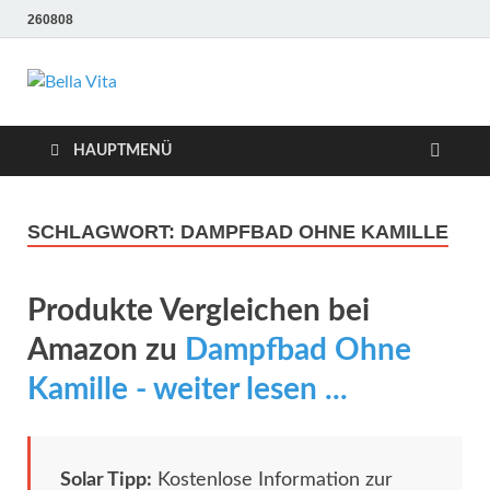
260808
Bella Vita
Wellness Sport und Erholung mit Bella Vita Fitness
Tipps
Wellness Fitness
HAUPTMENÜ
Tipps
SCHLAGWORT:
DAMPFBAD OHNE KAMILLE
Produkte Vergleichen bei
Amazon zu
Dampfbad Ohne
Kamille - weiter lesen ...
Solar Tipp:
Kostenlose Information zur