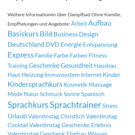
Weitere Informationen über Dampfbad Ohne Kamille,
Aufbau
Arbeit
Empfhelungen und Angebote:
Basiskurs
Bild
Business
Design
Deutschland
DVD
Energie
Entspannung
Express
Familie
Farbe
Farben
Fitness
Geschenke
Gesundheit
Training
Hausbau
Heizung
Kinder
Haut
Immunsystem
Internet
Kindersprachkurs
Massage
Kosmetik
Mode
Spanisch
Natur
Schmuck
Sonne
Sprachtrainer
Sprachkurs
Stress
Urlaub
Valentinstag Christlich
Valentinstag
Cocktail
Valentinstag Geschenke Erlebnis
Wasser
Valentinstag Geschenk Ehefrau