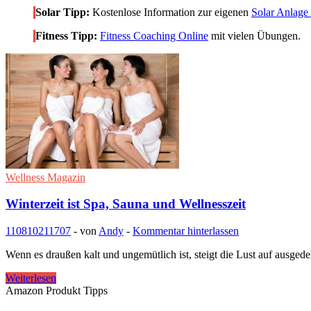
Solar Tipp:
Kostenlose Information zur eigenen
Solar Anlage .
Fitness Tipp:
Fitness Coaching Online
mit vielen Übungen.
Wellness Magazin
Winterzeit ist Spa, Sauna und Wellnesszeit
110810
211707
-
von
Andy
-
Kommentar hinterlassen
Wenn es draußen kalt und ungemütlich ist, steigt die Lust auf ausg
Winterzeit
Weiterlesen
ist
Amazon Produkt Tipps
Spa,