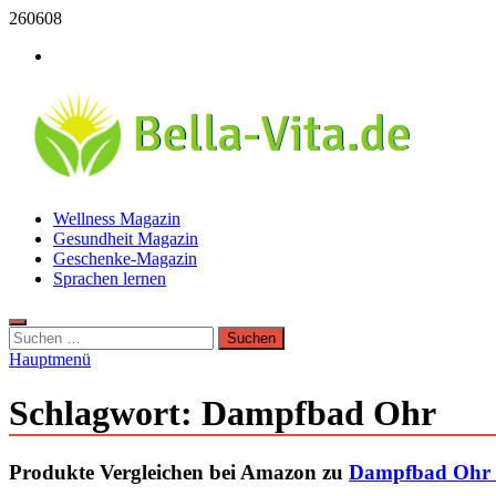
Zum
260608
Inhalt
Werbung
springen
Bella Vita Wellness Fitness Tipps
Wellness Magazin
Wellness Sport und Erholung mit Bella Vita Fitness Tipps
Gesundheit Magazin
Geschenke-Magazin
Sprachen lernen
Suchen
nach:
Hauptmenü
Schlagwort:
Dampfbad Ohr
Produkte Vergleichen bei Amazon zu
Dampfbad Ohr - w