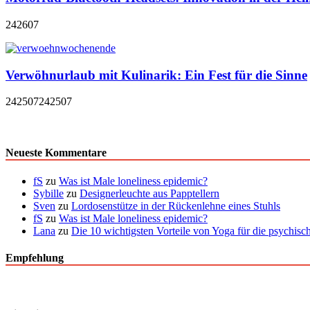
242607
Verwöhnurlaub mit Kulinarik: Ein Fest für die Sinne
242507
242507
Neueste Kommentare
fS
zu
Was ist Male loneliness epidemic?
Sybille
zu
Designerleuchte aus Papptellern
Sven
zu
Lordosenstütze in der Rückenlehne eines Stuhls
fS
zu
Was ist Male loneliness epidemic?
Lana
zu
Die 10 wichtigsten Vorteile von Yoga für die psychis
Empfehlung