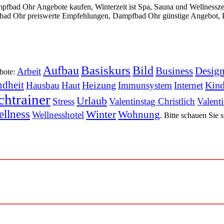
fbad Ohr Angebote kaufen, Winterzeit ist Spa, Sauna und Wellnessz
d Ohr preiswerte Empfehlungen, Dampfbad Ohr günstige Angebot, Pr
Basiskurs
Aufbau
Bild
Business
Desig
Arbeit
bote:
dheit
Heizung
Kind
Hausbau
Haut
Immunsystem
Internet
chtrainer
Urlaub
Stress
Valentinstag Christlich
Valenti
llness
Winter
Wohnung
Wellnesshotel
. Bitte schauen Sie 