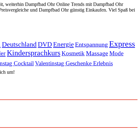
eit, weiterhin Dampfbad Ohr Online Trends mit Dampfbad Ohr
eisvergleiche und Dampfbad Ohr günstig Einkaufen. Viel Spaß bei
Express
Deutschland
DVD
Energie
n
Entspannung
Kindersprachkurs
er
Massage
Kosmetik
Mode
nstag Cocktail
Valentinstag Geschenke Erlebnis
sich um!