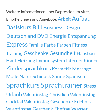
Weitere Informationen über Depression Im Alter,
Aufbau
Arbeit
Empfhelungen und Angebote:
Basiskurs
Bild
Business
Design
Deutschland
DVD
Energie
Entspannung
Express
Familie
Farbe
Farben
Fitness
Geschenke
Gesundheit
Training
Hausbau
Heizung
Kinder
Haut
Immunsystem
Internet
Kindersprachkurs
Massage
Kosmetik
Mode
Spanisch
Natur
Schmuck
Sonne
Sprachtrainer
Sprachkurs
Stress
Urlaub
Valentinstag Christlich
Valentinstag
Cocktail
Valentinstag Geschenke Erlebnis
Wasser
Valentinstag Geschenk Ehefrau