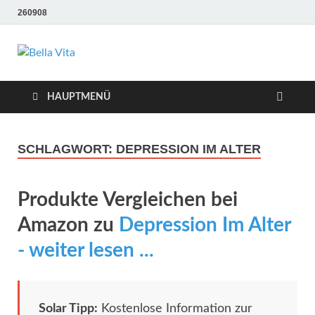
260908
Bella Vita
Wellness Sport und Erholung mit Bella Vita Fitness
Tipps
Wellness Fitness
HAUPTMENÜ
Tipps
SCHLAGWORT:
DEPRESSION IM ALTER
Produkte Vergleichen bei
Amazon zu
Depression Im Alter
- weiter lesen ...
Solar Tipp:
Kostenlose Information zur