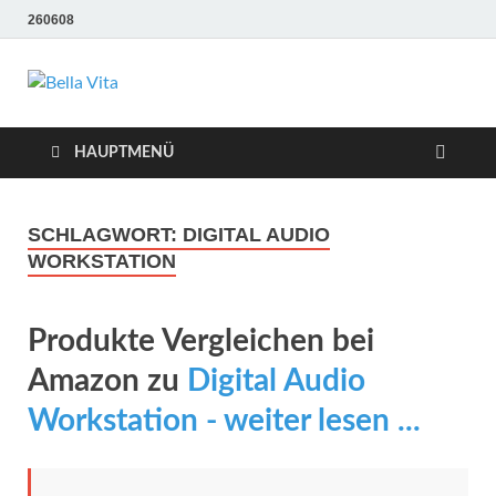
260608
Bella Vita
Wellness Sport und Erholung mit Bella Vita Fitness
Tipps
Wellness Fitness
HAUPTMENÜ
Tipps
SCHLAGWORT:
DIGITAL AUDIO
WORKSTATION
Produkte Vergleichen bei
Amazon zu
Digital Audio
Workstation - weiter lesen ...