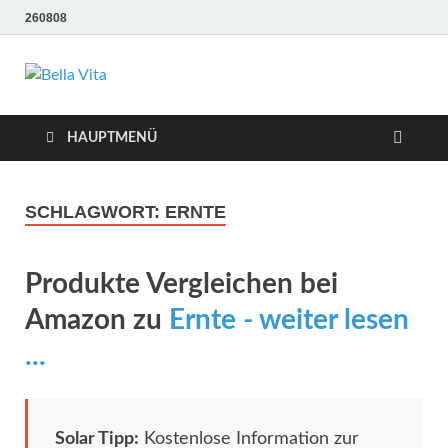
260808
Bella Vita
Wellness Sport und Erholung mit Bella Vita Fitness
Tipps
Wellness Fitness
HAUPTMENÜ
Tipps
SCHLAGWORT:
ERNTE
Produkte Vergleichen bei
Amazon zu
Ernte - weiter lesen
...
Solar Tipp:
Kostenlose Information zur