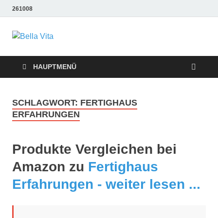
261008
Bella Vita
Wellness Sport und Erholung mit Bella Vita Fitness
Tipps
Wellness Fitness
HAUPTMENÜ
Tipps
SCHLAGWORT:
FERTIGHAUS
ERFAHRUNGEN
Produkte Vergleichen bei
Amazon zu
Fertighaus
Erfahrungen - weiter lesen ...