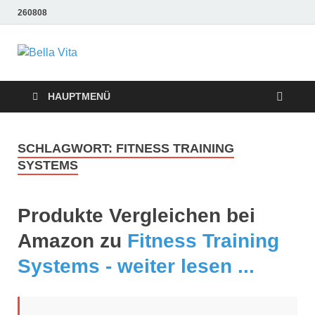
260808
Bella Vita
Wellness Sport und Erholung mit Bella Vita Fitness
Tipps
Wellness Fitness
HAUPTMENÜ
Tipps
SCHLAGWORT:
FITNESS TRAINING
SYSTEMS
Produkte Vergleichen bei
Amazon zu
Fitness Training
Systems - weiter lesen ...