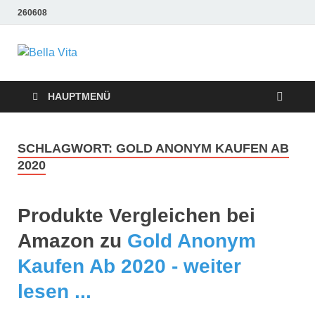
260608
Bella Vita
Wellness Sport und Erholung mit Bella Vita Fitness
Tipps
Wellness Fitness
HAUPTMENÜ
Tipps
SCHLAGWORT:
GOLD ANONYM KAUFEN AB
2020
Produkte Vergleichen bei
Amazon zu
Gold Anonym
Kaufen Ab 2020 - weiter
lesen ...