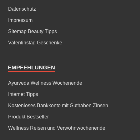
Datenschutz
Impressum
Sitemap Beauty Tipps
Valentinstag Geschenke
EMPFEHLUNGEN
Ayurveda Wellness Wochenende
Internet Tipps
Kostenloses Bankkonto mit Guthaben Zinsen
Produkt Bestseller
Wellness Reisen und Verwöhnwochenende