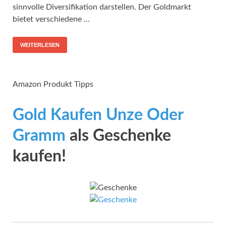
sinnvolle Diversifikation darstellen. Der Goldmarkt
bietet verschiedene …
WEITERLESEN
Amazon Produkt Tipps
Gold Kaufen Unze Oder
Gramm
als Geschenke
kaufen!