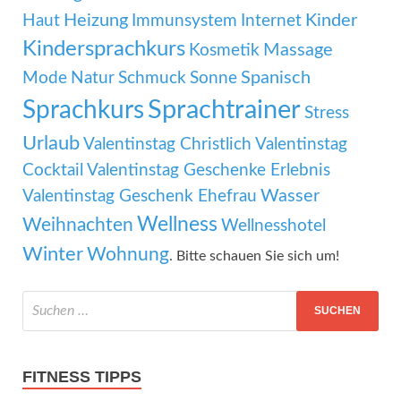
Heizung
Kinder
Haut
Immunsystem
Internet
Kindersprachkurs
Massage
Kosmetik
Mode
Spanisch
Natur
Schmuck
Sonne
Sprachtrainer
Sprachkurs
Stress
Urlaub
Valentinstag Christlich
Valentinstag
Cocktail
Valentinstag Geschenke Erlebnis
Wasser
Valentinstag Geschenk Ehefrau
Wellness
Weihnachten
Wellnesshotel
Winter
Wohnung
. Bitte schauen Sie sich um!
FITNESS TIPPS