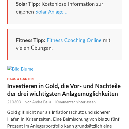
Solar Tipp:
Kostenlose Information zur
eigenen
Solar Anlage ...
Fitness Tipp:
Fitness Coaching Online
mit
vielen Übungen.
HAUS & GARTEN
Investieren in Gold, die Vor- und Nachteile
der drei wichtigsten Anlagemöglichkeiten
210303
-
von
Andre Bella
-
Kommentar hinterlassen
Gold gilt nicht nur als Inflationsschutz und sicherer
Hafen in Krisenzeiten. Eine Beimischung von bis zu fünf
Prozent im Anlegerportfolio kann grundsätzlich eine