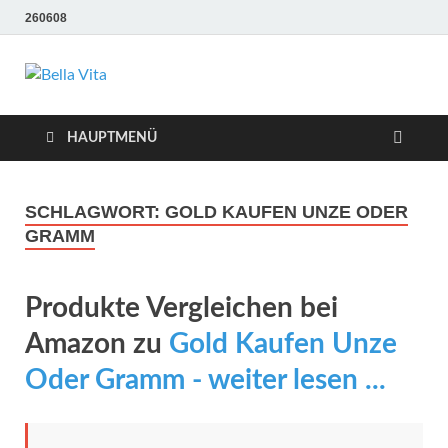
260608
Bella Vita
Wellness Sport und Erholung mit Bella Vita Fitness
Tipps
Wellness Fitness
HAUPTMENÜ
Tipps
SCHLAGWORT:
GOLD KAUFEN UNZE ODER
GRAMM
Produkte Vergleichen bei
Amazon zu
Gold Kaufen Unze
Oder Gramm - weiter lesen ...