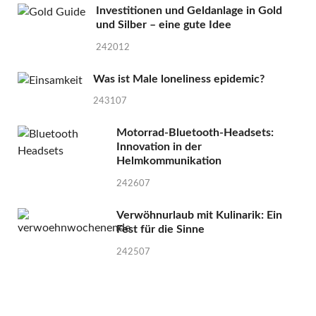
Investitionen und Geldanlage in Gold
und Silber – eine gute Idee
242012
Was ist Male loneliness epidemic?
243107
Motorrad-Bluetooth-Headsets:
Innovation in der
Helmkommunikation
242607
Verwöhnurlaub mit Kulinarik: Ein
Fest für die Sinne
242507