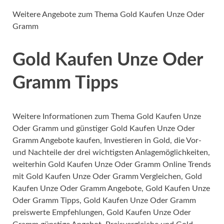
Weitere Angebote zum Thema Gold Kaufen Unze Oder
Gramm
Gold Kaufen Unze Oder
Gramm Tipps
Weitere Informationen zum Thema Gold Kaufen Unze
Oder Gramm und günstiger Gold Kaufen Unze Oder
Gramm Angebote kaufen, Investieren in Gold, die Vor-
und Nachteile der drei wichtigsten Anlagemöglichkeiten,
weiterhin Gold Kaufen Unze Oder Gramm Online Trends
mit Gold Kaufen Unze Oder Gramm Vergleichen, Gold
Kaufen Unze Oder Gramm Angebote, Gold Kaufen Unze
Oder Gramm Tipps, Gold Kaufen Unze Oder Gramm
preiswerte Empfehlungen, Gold Kaufen Unze Oder