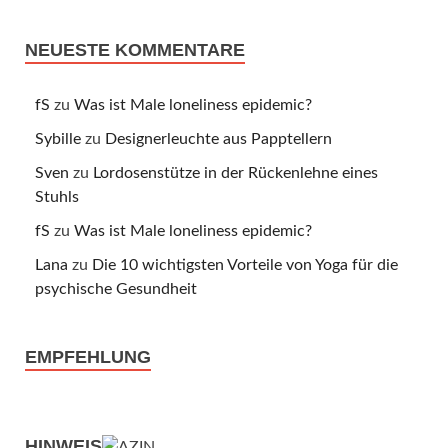
NEUESTE KOMMENTARE
fS
zu
Was ist Male loneliness epidemic?
Sybille
zu
Designerleuchte aus Papptellern
Sven
zu
Lordosenstütze in der Rückenlehne eines
Stuhls
fS
zu
Was ist Male loneliness epidemic?
Lana
zu
Die 10 wichtigsten Vorteile von Yoga für die
psychische Gesundheit
EMPFEHLUNG
HINWEIS