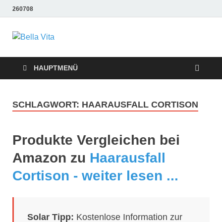
260708
Bella Vita
Wellness Sport und Erholung mit Bella Vita Fitness
Tipps
Wellness Fitness
HAUPTMENÜ
Tipps
SCHLAGWORT:
HAARAUSFALL CORTISON
Produkte Vergleichen bei
Amazon zu
Haarausfall
Cortison - weiter lesen ...
Solar Tipp:
Kostenlose Information zur