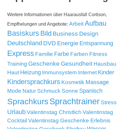
Weitere Informationen über Haarausfall Cortison,
Aufbau
Arbeit
Empfhelungen und Angebote:
Basiskurs
Bild
Business
Design
Deutschland
DVD
Energie
Entspannung
Express
Familie
Farbe
Farben
Fitness
Geschenke
Gesundheit
Training
Hausbau
Kinder
Heizung
Haut
Immunsystem
Internet
Kindersprachkurs
Massage
Kosmetik
Mode
Spanisch
Natur
Schmuck
Sonne
Sprachtrainer
Sprachkurs
Stress
Urlaub
Valentinstag Christlich
Valentinstag
Cocktail
Valentinstag Geschenke Erlebnis
Wasser
Valentinstag Geschenk Ehefrau