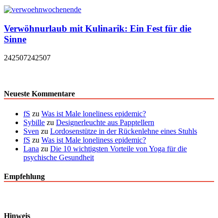
Verwöhnurlaub mit Kulinarik: Ein Fest für die
Sinne
242507
242507
Neueste Kommentare
fS
zu
Was ist Male loneliness epidemic?
Sybille
zu
Designerleuchte aus Papptellern
Sven
zu
Lordosenstütze in der Rückenlehne eines Stuhls
fS
zu
Was ist Male loneliness epidemic?
Lana
zu
Die 10 wichtigsten Vorteile von Yoga für die
psychische Gesundheit
Empfehlung
Hinweis