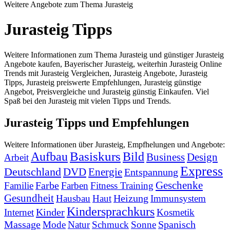
Weitere Angebote zum Thema Jurasteig
Jurasteig Tipps
Weitere Informationen zum Thema Jurasteig und günstiger Jurasteig
Angebote kaufen, Bayerischer Jurasteig, weiterhin Jurasteig Online
Trends mit Jurasteig Vergleichen, Jurasteig Angebote, Jurasteig
Tipps, Jurasteig preiswerte Empfehlungen, Jurasteig günstige
Angebot, Preisvergleiche und Jurasteig günstig Einkaufen. Viel
Spaß bei den Jurasteig mit vielen Tipps und Trends.
Jurasteig Tipps und Empfehlungen
Weitere Informationen über Jurasteig, Empfhelungen und Angebote:
Basiskurs
Aufbau
Bild
Business
Design
Arbeit
Express
Deutschland
DVD
Energie
Entspannung
Geschenke
Farbe
Familie
Farben
Fitness Training
Gesundheit
Heizung
Hausbau
Haut
Immunsystem
Kindersprachkurs
Kinder
Internet
Kosmetik
Massage
Spanisch
Mode
Natur
Schmuck
Sonne