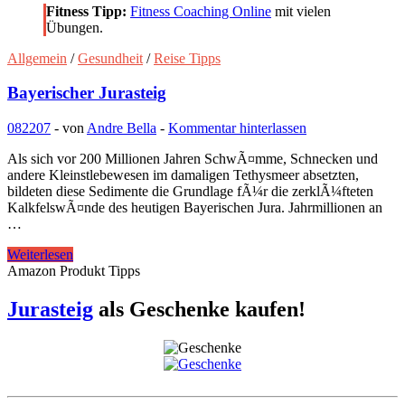
Fitness Tipp:
Fitness Coaching Online
mit vielen
Übungen.
Allgemein
/
Gesundheit
/
Reise Tipps
Bayerischer Jurasteig
082207
-
von
Andre Bella
-
Kommentar hinterlassen
Als sich vor 200 Millionen Jahren SchwÃ¤mme, Schnecken und
andere Kleinstlebewesen im damaligen Tethysmeer absetzten,
bildeten diese Sedimente die Grundlage fÃ¼r die zerklÃ¼fteten
KalkfelswÃ¤nde des heutigen Bayerischen Jura. Jahrmillionen an
…
Bayerischer
Weiterlesen
Jurasteig
Amazon Produkt Tipps
Jurasteig
als Geschenke kaufen!