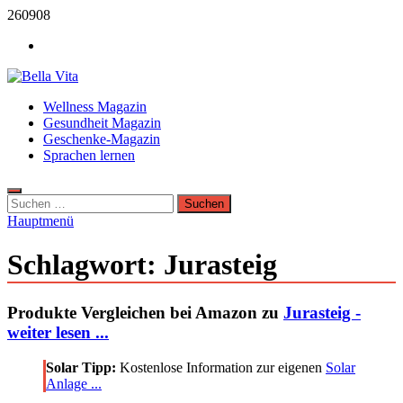
Zum
260908
Inhalt
Werbung
springen
Bella Vita Wellness Fitness Tipps
Wellness Magazin
Wellness Sport und Erholung mit Bella Vita Fitness Tipps
Gesundheit Magazin
Geschenke-Magazin
Sprachen lernen
Suchen
nach:
Hauptmenü
Schlagwort:
Jurasteig
Produkte Vergleichen bei Amazon zu
Jurasteig -
weiter lesen ...
Solar Tipp:
Kostenlose Information zur eigenen
Solar
Anlage ...