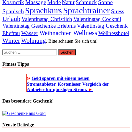
Massage
Kosmetik
Mode
Natur
Schmuck
Sonne
Sprachtrainer
Sprachkurs
Spanisch
Stress
Urlaub
Valentinstag Christlich
Valentinstag Cocktail
Valentinstag Geschenke Erlebnis
Valentinstag Geschenk
Wellness
Weihnachten
Wasser
Ehefrau
Wellnesshotel
Winter
Wohnung
. Bitte schauen Sie sich um!
Suchen
nach:
Fitness Tipps
»
Geld sparen mit einem neuen
Stromanbieter. Kostenloser Vergleich der
Anbieter für günstigen Strom.
►
Das besondere Geschenk!
Neuste Beiträge