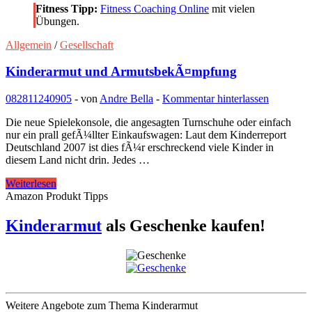
Fitness Tipp:
Fitness Coaching Online
mit vielen
Übungen.
Allgemein
/
Gesellschaft
Kinderarmut und ArmutsbekÃ¤mpfung
082811
240905
-
von
Andre Bella
-
Kommentar hinterlassen
Die neue Spielekonsole, die angesagten Turnschuhe oder einfach
nur ein prall gefÃ¼llter Einkaufswagen: Laut dem Kinderreport
Deutschland 2007 ist dies fÃ¼r erschreckend viele Kinder in
diesem Land nicht drin. Jedes …
Kinderarmut
Weiterlesen
und
Amazon Produkt Tipps
ArmutsbekÃ¤mpfung
Kinderarmut
als Geschenke kaufen!
Weitere Angebote zum Thema Kinderarmut