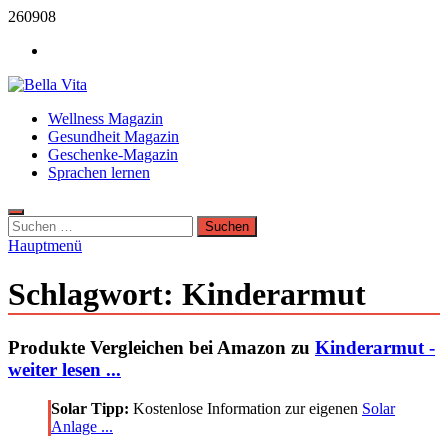
Zum
260908
Inhalt
Werbung
springen
Bella Vita Wellness Fitness Tipps
Wellness Magazin
Wellness Sport und Erholung mit Bella Vita Fitness Tipps
Gesundheit Magazin
Geschenke-Magazin
Sprachen lernen
Suchen
nach:
Hauptmenü
Schlagwort:
Kinderarmut
Produkte Vergleichen bei Amazon zu
Kinderarmut -
weiter lesen ...
Solar Tipp:
Kostenlose Information zur eigenen
Solar
Anlage ...