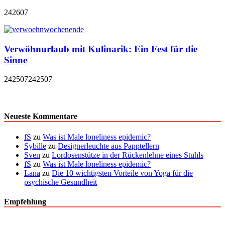
242607
Verwöhnurlaub mit Kulinarik: Ein Fest für die
Sinne
242507
242507
Neueste Kommentare
fS
zu
Was ist Male loneliness epidemic?
Sybille
zu
Designerleuchte aus Papptellern
Sven
zu
Lordosenstütze in der Rückenlehne eines Stuhls
fS
zu
Was ist Male loneliness epidemic?
Lana
zu
Die 10 wichtigsten Vorteile von Yoga für die
psychische Gesundheit
Empfehlung