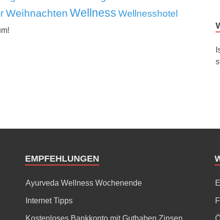
Wellness
Weihnachten
r
Wellnesshotel
um!
I
s
EMPFEHLUNGEN
Ayurveda Wellness Wochenende
E
Internet Tipps
F
Kostenloses Bankkonto mit Guthaben Zinsen
Ö