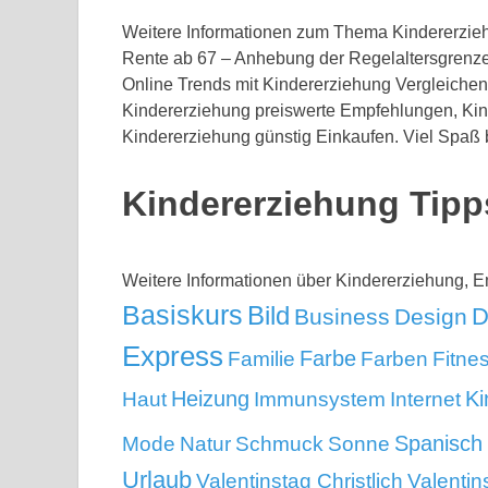
Weitere Informationen zum Thema Kindererzieh
Rente ab 67 – Anhebung der Regelaltersgrenze
Online Trends mit Kindererziehung Vergleichen
Kindererziehung preiswerte Empfehlungen, Kin
Kindererziehung günstig Einkaufen. Viel Spaß 
Kindererziehung Tip
Weitere Informationen über Kindererziehung,
Basiskurs
Bild
D
Business
Design
Express
Familie
Farbe
Farben
Fitne
Ki
Heizung
Haut
Immunsystem
Internet
Mode
Spanisch
Natur
Schmuck
Sonne
Urlaub
Valentinstag Christlich
Valentin