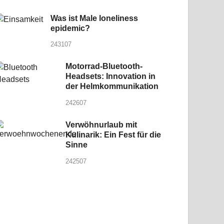
Was ist Male loneliness
epidemic?
243107
Motorrad-Bluetooth-
Headsets: Innovation in
der Helmkommunikation
242607
Verwöhnurlaub mit
Kulinarik: Ein Fest für die
Sinne
242507