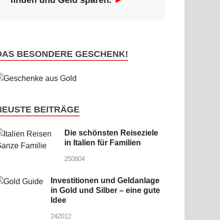
finden und Geld sparen.
►
DAS BESONDERE GESCHENK!
NEUSTE BEITRÄGE
Die schönsten Reiseziele
in Italien für Familien
250804
Investitionen und Geldanlage
in Gold und Silber – eine gute
Idee
242012