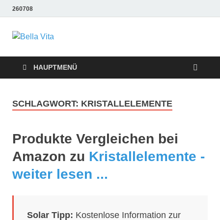
260708
Bella Vita
Wellness Sport und Erholung mit Bella Vita Fitness
Tipps
Wellness Fitness
HAUPTMENÜ
Tipps
SCHLAGWORT:
KRISTALLELEMENTE
Produkte Vergleichen bei
Amazon zu
Kristallelemente -
weiter lesen ...
Solar Tipp:
Kostenlose Information zur