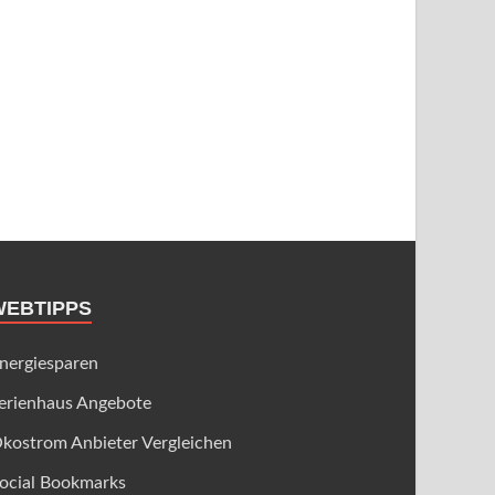
WEBTIPPS
nergiesparen
erienhaus Angebote
kostrom Anbieter Vergleichen
ocial Bookmarks