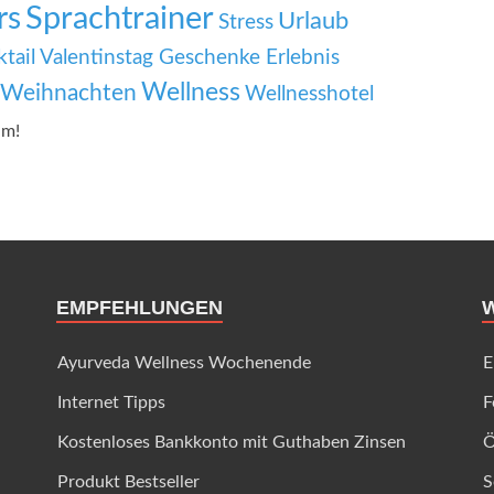
Sprachtrainer
rs
Urlaub
Stress
tail
Valentinstag Geschenke Erlebnis
Wellness
Weihnachten
Wellnesshotel
um!
EMPFEHLUNGEN
Ayurveda Wellness Wochenende
E
Internet Tipps
F
Kostenloses Bankkonto mit Guthaben Zinsen
Ö
Produkt Bestseller
S