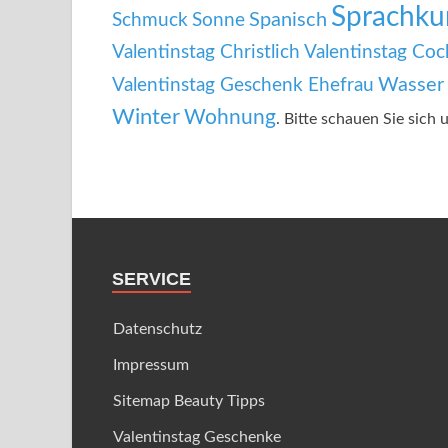
Sprachku
Spanisch
Schmuck
Sonne
Valentinstag Christlich
Valentinstag Cock
Wasser
Valentinstag Geschenk Ehefrau
Winter
Wohnung
. Bitte schauen Sie sich 
SERVICE
Datenschutz
Impressum
Sitemap Beauty Tipps
Valentinstag Geschenke