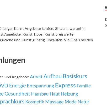
D
S
stiger Kunst Angebote kaufen, Shiatsu, weiterhin
nst Angebote, Kunst Tipps, Kunst preiswerte
gleiche und Kunst günstig Einkaufen. Viel Spaß bei den
hlungen
Basiskurs
Aufbau
Arbeit
gen und Angebote:
Express
DVD
Energie
Entspannung
Familie
ke
Gesundheit
Heizung
Hausbau
Haut
prachkurs
Massage
Mode
Kosmetik
Natur