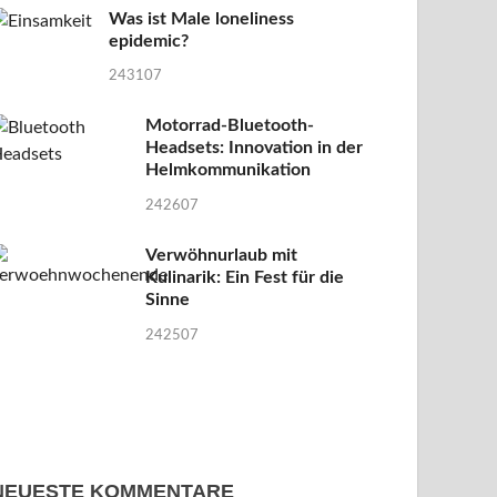
Was ist Male loneliness
epidemic?
243107
Motorrad-Bluetooth-
Headsets: Innovation in der
Helmkommunikation
242607
Verwöhnurlaub mit
Kulinarik: Ein Fest für die
Sinne
242507
NEUESTE KOMMENTARE