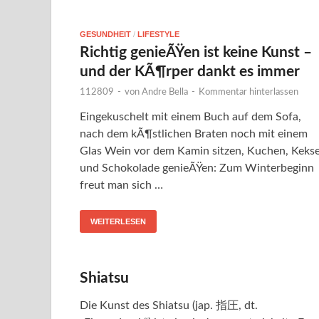
GESUNDHEIT
/
LIFESTYLE
Richtig genieÃŸen ist keine Kunst –
und der KÃ¶rper dankt es immer
112809
-
von
Andre Bella
-
Kommentar hinterlassen
Eingekuschelt mit einem Buch auf dem Sofa,
nach dem kÃ¶stlichen Braten noch mit einem
Glas Wein vor dem Kamin sitzen, Kuchen, Keks
und Schokolade genieÃŸen: Zum Winterbeginn
freut man sich …
WEITERLESEN
Shiatsu
Die Kunst des Shiatsu (jap. 指圧, dt.