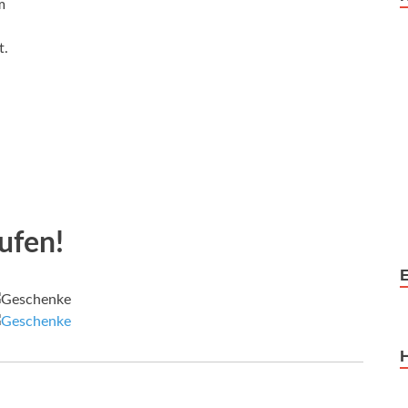
m
t.
ufen!