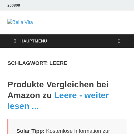
260808
Bella Vita
Wellness Sport und Erholung mit Bella Vita Fitness
Tipps
Wellness Fitness
HAUPTMENÜ
Tipps
SCHLAGWORT:
LEERE
Produkte Vergleichen bei
Amazon zu
Leere - weiter
lesen ...
Solar Tipp:
Kostenlose Information zur