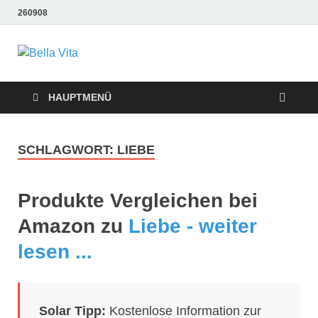
260908
Bella Vita
Wellness Sport und Erholung mit Bella Vita Fitness
Tipps
Wellness Fitness
HAUPTMENÜ
Tipps
SCHLAGWORT:
LIEBE
Produkte Vergleichen bei
Amazon zu
Liebe - weiter
lesen ...
Solar Tipp:
Kostenlose Information zur