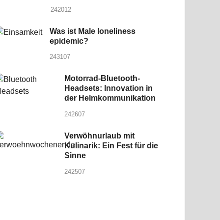
242012
Was ist Male loneliness
epidemic?
243107
Motorrad-Bluetooth-
Headsets: Innovation in
der Helmkommunikation
242607
Verwöhnurlaub mit
Kulinarik: Ein Fest für die
Sinne
242507