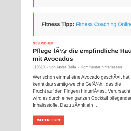
Fitness Tipp:
Fitness Coaching Onlin
GESUNDHEIT
Pflege fÃ¼r die empfindliche Hau
mit Avocados
110510
-
von
Andre Bella
-
Kommentar hinterlassen
Wer schon einmal eine Avocado geschÃ¤lt hat,
kennt das samtig-weiche GefÃ¼hl, das die
Frucht auf den Fingern hinterlÃ¤sst. Verursacht
wird es durch einen ganzen Cocktail pflegende
Inhaltsstoffe. Dazu zÃ¤hlt ein …
WEITERLESEN