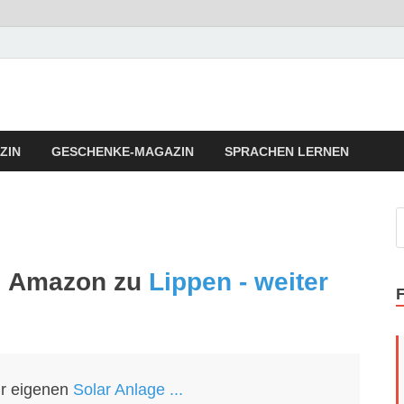
llness Fitness Tipps
a Vita Fitness Tipps
ZIN
GESCHENKE-MAGAZIN
SPRACHEN LERNEN
ei Amazon zu
Lippen - weiter
ur eigenen
Solar Anlage ...