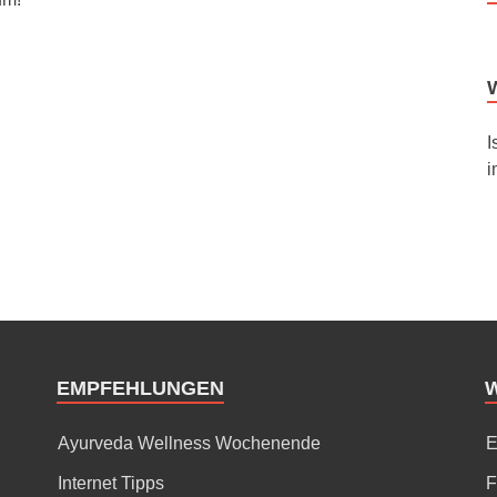
I
i
EMPFEHLUNGEN
Ayurveda Wellness Wochenende
E
Internet Tipps
F