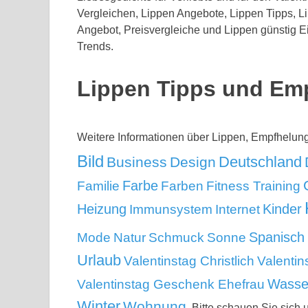
Vergleichen, Lippen Angebote, Lippen Tipps, L
Angebot, Preisvergleiche und Lippen günstig Ei
Trends.
Lippen Tipps und Em
Weitere Informationen über Lippen, Empfhelu
Bild
Deutschland
Business
Design
Familie
Farbe
Farben
Fitness Training
Kinder
Heizung
Immunsystem
Internet
Mode
Spanisch
Natur
Schmuck
Sonne
Urlaub
Valentinstag Christlich
Valentin
Wasse
Valentinstag Geschenk Ehefrau
Winter
Wohnung
. Bitte schauen Sie sich 