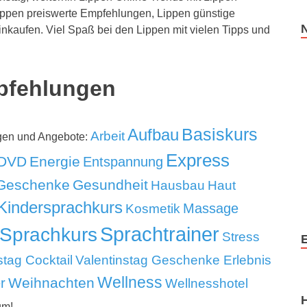
ippen preiswerte Empfehlungen, Lippen günstige
nkaufen. Viel Spaß bei den Lippen mit vielen Tipps und
pfehlungen
Aufbau
Basiskurs
Arbeit
ngen und Angebote:
Express
DVD
Energie
Entspannung
Geschenke
Gesundheit
Hausbau
Haut
Kindersprachkurs
Massage
Kosmetik
Sprachtrainer
Sprachkurs
Stress
stag Cocktail
Valentinstag Geschenke Erlebnis
Wellness
Weihnachten
r
Wellnesshotel
um!