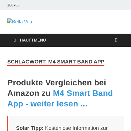
260708
Bella Vita
Wellness Sport und Erholung mit Bella Vita Fitness
Tipps
Wellness Fitness
HAUPTMENÜ
Tipps
SCHLAGWORT:
M4 SMART BAND APP
Produkte Vergleichen bei
Amazon zu
M4 Smart Band
App - weiter lesen ...
Solar Tipp:
Kostenlose Information zur