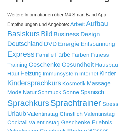
Weitere Informationen über M4 Smart Band App,
Aufbau
Arbeit
Empfhelungen und Angebote:
Basiskurs
Bild
Business
Design
Deutschland
DVD
Energie
Entspannung
Express
Familie
Farbe
Farben
Fitness
Geschenke
Gesundheit
Training
Hausbau
Kinder
Heizung
Haut
Immunsystem
Internet
Kindersprachkurs
Massage
Kosmetik
Mode
Spanisch
Natur
Schmuck
Sonne
Sprachtrainer
Sprachkurs
Stress
Urlaub
Valentinstag Christlich
Valentinstag
Cocktail
Valentinstag Geschenke Erlebnis
Wasser
Valentinstag Geschenk Ehefrau