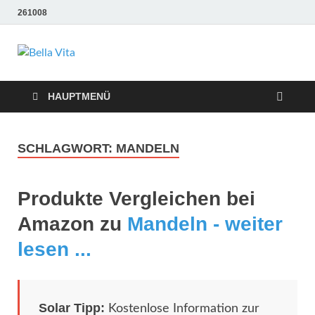
261008
Bella Vita
Wellness Sport und Erholung mit Bella Vita Fitness
Tipps
Wellness Fitness
HAUPTMENÜ
Tipps
SCHLAGWORT:
MANDELN
Produkte Vergleichen bei
Amazon zu
Mandeln - weiter
lesen ...
Solar Tipp:
Kostenlose Information zur