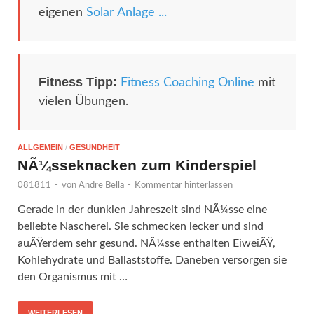
eigenen
Solar Anlage ...
Fitness Tipp:
Fitness Coaching Online
mit
vielen Übungen.
ALLGEMEIN
/
GESUNDHEIT
NÃ¼sseknacken zum Kinderspiel
081811
-
von
Andre Bella
-
Kommentar hinterlassen
Gerade in der dunklen Jahreszeit sind NÃ¼sse eine
beliebte Nascherei. Sie schmecken lecker und sind
auÃŸerdem sehr gesund. NÃ¼sse enthalten EiweiÃŸ,
Kohlehydrate und Ballaststoffe. Daneben versorgen sie
den Organismus mit …
WEITERLESEN