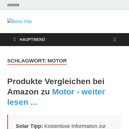
260908
Bella Vita
Wellness Sport und Erholung mit Bella Vita Fitness
Tipps
Wellness Fitness
HAUPTMENÜ
Tipps
SCHLAGWORT:
MOTOR
Produkte Vergleichen bei
Amazon zu
Motor - weiter
lesen ...
Solar Tipp:
Kostenlose Information zur