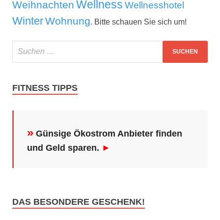
Wellness
Weihnachten
Wellnesshotel
Winter
Wohnung
. Bitte schauen Sie sich um!
FITNESS TIPPS
»
Günsige Ökostrom Anbieter finden
und Geld sparen.
►
DAS BESONDERE GESCHENK!