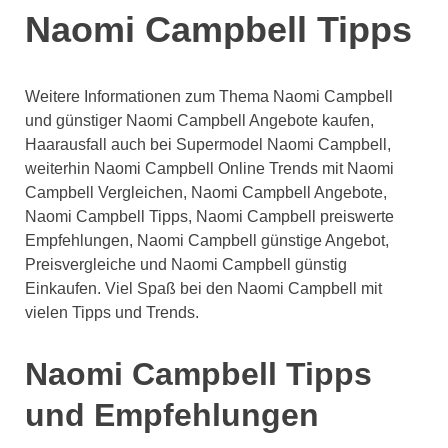
Naomi Campbell Tipps
Weitere Informationen zum Thema Naomi Campbell
und günstiger Naomi Campbell Angebote kaufen,
Haarausfall auch bei Supermodel Naomi Campbell,
weiterhin Naomi Campbell Online Trends mit Naomi
Campbell Vergleichen, Naomi Campbell Angebote,
Naomi Campbell Tipps, Naomi Campbell preiswerte
Empfehlungen, Naomi Campbell günstige Angebot,
Preisvergleiche und Naomi Campbell günstig
Einkaufen. Viel Spaß bei den Naomi Campbell mit
vielen Tipps und Trends.
Naomi Campbell Tipps
und Empfehlungen