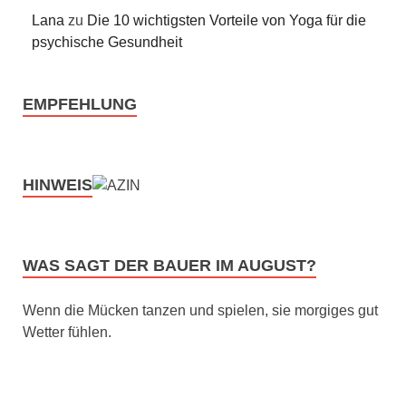
Lana
zu
Die 10 wichtigsten Vorteile von Yoga für die
psychische Gesundheit
EMPFEHLUNG
HINWEIS
WAS SAGT DER BAUER IM AUGUST?
Wenn die Mücken tanzen und spielen, sie morgiges gut
Wetter fühlen.