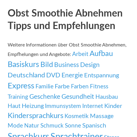
Obst Smoothie Abnehmen
Tipps und Empfehlungen
Weitere Informationen über Obst Smoothie Abnehmen,
Aufbau
Arbeit
Empfhelungen und Angebote:
Basiskurs
Bild
Business
Design
Deutschland
DVD
Energie
Entspannung
Express
Familie
Farbe
Farben
Fitness
Geschenke
Gesundheit
Training
Hausbau
Heizung
Kinder
Haut
Immunsystem
Internet
Kindersprachkurs
Massage
Kosmetik
Mode
Spanisch
Natur
Schmuck
Sonne
Sprachtrainer
Sprachkurs