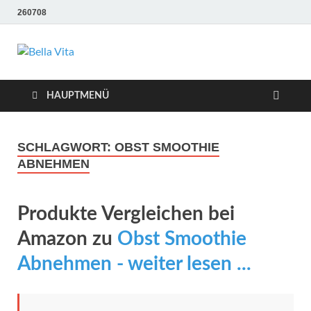
260708
Bella Vita
Wellness Sport und Erholung mit Bella Vita Fitness
Tipps
Wellness Fitness
HAUPTMENÜ
Tipps
SCHLAGWORT:
OBST SMOOTHIE
ABNEHMEN
Produkte Vergleichen bei
Amazon zu
Obst Smoothie
Abnehmen - weiter lesen ...