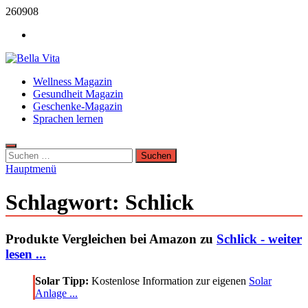
Zum
260908
Inhalt
Werbung
springen
Bella Vita Wellness Fitness Tipps
Wellness Magazin
Wellness Sport und Erholung mit Bella Vita Fitness Tipps
Gesundheit Magazin
Geschenke-Magazin
Sprachen lernen
Suchen
nach:
Hauptmenü
Schlagwort:
Schlick
Produkte Vergleichen bei Amazon zu
Schlick - weiter
lesen ...
Solar Tipp:
Kostenlose Information zur eigenen
Solar
Anlage ...