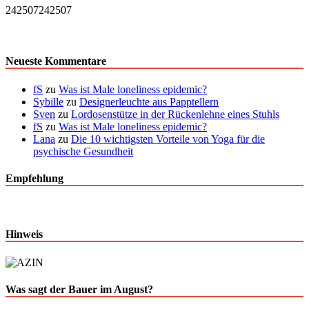
242507
242507
Neueste Kommentare
fS
zu
Was ist Male loneliness epidemic?
Sybille
zu
Designerleuchte aus Papptellern
Sven
zu
Lordosenstütze in der Rückenlehne eines Stuhls
fS
zu
Was ist Male loneliness epidemic?
Lana
zu
Die 10 wichtigsten Vorteile von Yoga für die
psychische Gesundheit
Empfehlung
Hinweis
Was sagt der Bauer im August?