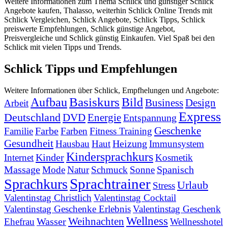
Weitere Informationen zum Thema Schlick und günstiger Schlick
Angebote kaufen, Thalasso, weiterhin Schlick Online Trends mit
Schlick Vergleichen, Schlick Angebote, Schlick Tipps, Schlick
preiswerte Empfehlungen, Schlick günstige Angebot,
Preisvergleiche und Schlick günstig Einkaufen. Viel Spaß bei den
Schlick mit vielen Tipps und Trends.
Schlick Tipps und Empfehlungen
Weitere Informationen über Schlick, Empfhelungen und Angebote:
Basiskurs
Aufbau
Bild
Business
Design
Arbeit
Express
Deutschland
DVD
Energie
Entspannung
Geschenke
Farbe
Familie
Farben
Fitness Training
Gesundheit
Heizung
Hausbau
Haut
Immunsystem
Kindersprachkurs
Kinder
Internet
Kosmetik
Massage
Spanisch
Mode
Natur
Schmuck
Sonne
Sprachtrainer
Sprachkurs
Urlaub
Stress
Valentinstag Christlich
Valentinstag Cocktail
Valentinstag Geschenke Erlebnis
Valentinstag Geschenk
Wellness
Weihnachten
Wasser
Ehefrau
Wellnesshotel