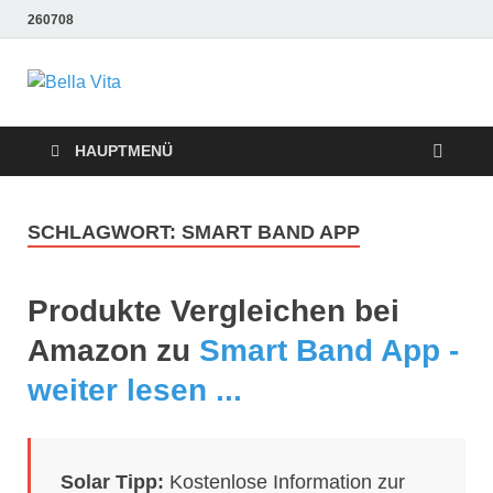
260708
Bella Vita
Wellness Sport und Erholung mit Bella Vita Fitness
Tipps
Wellness Fitness
HAUPTMENÜ
Tipps
SCHLAGWORT:
SMART BAND APP
Produkte Vergleichen bei
Amazon zu
Smart Band App -
weiter lesen ...
Solar Tipp:
Kostenlose Information zur