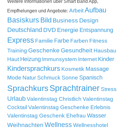
Weitere Informationen über Smart Band App,
Aufbau
Arbeit
Empfhelungen und Angebote:
Basiskurs
Bild
Business
Design
Deutschland
DVD
Energie
Entspannung
Express
Familie
Farbe
Farben
Fitness
Geschenke
Gesundheit
Training
Hausbau
Kinder
Heizung
Haut
Immunsystem
Internet
Kindersprachkurs
Massage
Kosmetik
Mode
Spanisch
Natur
Schmuck
Sonne
Sprachtrainer
Sprachkurs
Stress
Urlaub
Valentinstag Christlich
Valentinstag
Cocktail
Valentinstag Geschenke Erlebnis
Wasser
Valentinstag Geschenk Ehefrau
Wellness
Weihnachten
Wellnesshotel