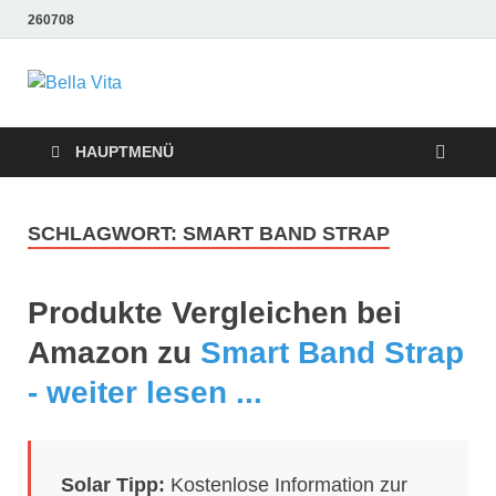
260708
Bella Vita
Wellness Sport und Erholung mit Bella Vita Fitness
Tipps
Wellness Fitness
HAUPTMENÜ
Tipps
SCHLAGWORT:
SMART BAND STRAP
Produkte Vergleichen bei
Amazon zu
Smart Band Strap
- weiter lesen ...
Solar Tipp:
Kostenlose Information zur