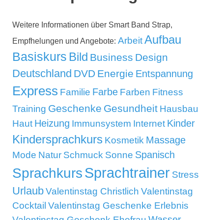
Weitere Informationen über Smart Band Strap,
Aufbau
Arbeit
Empfhelungen und Angebote:
Basiskurs
Bild
Business
Design
Deutschland
DVD
Energie
Entspannung
Express
Familie
Farbe
Farben
Fitness
Geschenke
Gesundheit
Training
Hausbau
Kinder
Heizung
Haut
Immunsystem
Internet
Kindersprachkurs
Massage
Kosmetik
Mode
Spanisch
Natur
Schmuck
Sonne
Sprachtrainer
Sprachkurs
Stress
Urlaub
Valentinstag Christlich
Valentinstag
Cocktail
Valentinstag Geschenke Erlebnis
Wasser
Valentinstag Geschenk Ehefrau