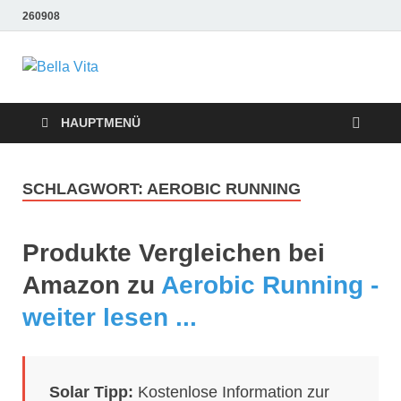
260908
Bella Vita
Wellness Sport und Erholung mit Bella Vita Fitness
Tipps
Wellness Fitness
HAUPTMENÜ
Tipps
SCHLAGWORT:
AEROBIC RUNNING
Produkte Vergleichen bei
Amazon zu
Aerobic Running -
weiter lesen ...
Solar Tipp:
Kostenlose Information zur